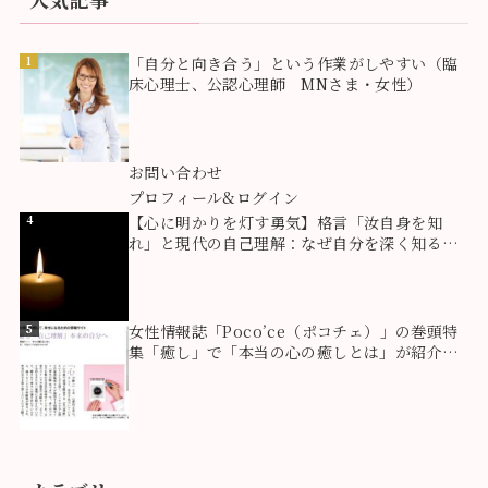
1
「自分と向き合う」という作業がしやすい（臨
床心理士、公認心理師 MNさま・女性）
2
お問い合わせ
3
プロフィール&ログイン
4
【心に明かりを灯す勇気】格言「汝自身を知
れ」と現代の自己理解：なぜ自分を深く知るこ
とが生き方を豊かにするのか？
5
女性情報誌「Poco’ce（ポコチェ）」の巻頭特
集「癒し」で「本当の心の癒しとは」が紹介さ
れました！