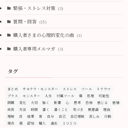
緊張・ストレス対策
(3)
質問・回答
(15)
購入者さまの心理的変化の曲
(1)
購入者専用メルマガ
(3)
タグ
まとめ
サヨナラ・モンスター
ストレス
ツール
トラウマ
プラス
モンスター
人生
付属ツール
傷
処理
可能性
問題
変化
大切
強く
影響
心
思考
恐怖
感じる
感情
成長
方法
時間
書く
書くこと
気づき
無意識
理由
理解
目
結果
育
自分
自己
自己理解
苦しみ
行動
視点
親
認知
購入
過去
１つ１つ