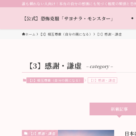
誰も頼れない人向け！本当の自分の感情にも気づく極度の緊張と恐
【公式】恐怖克服「サヨナラ・モンスター」
ホーム
【3】相互尊重（自分の親になる）
【3】感謝・謙虚
【3】感謝・謙虚
– category –
【3】相互尊重（自分の親になる）
【3】感謝・謙虚
新着記事
日本
【3】感謝・謙虚