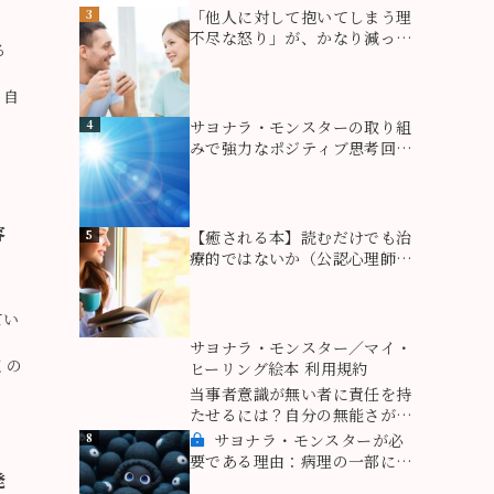
3
「他人に対して抱いてしまう理
不尽な怒り」が、かなり減った
る
参加者様
、
る自
4
サヨナラ・モンスターの取り組
みで強力なポジティブ思考回路
が出来た！（思考回路を変える
方法）
容
5
【癒される本】読むだけでも治
療的ではないか（公認心理師・
臨床心理士Ｅ・Ｏ様より）ライ
ティングセラピー
てい
視
6
サヨナラ・モンスター／マイ・
くの
ヒーリング絵本 利用規約
7
当事者意識が無い者に責任を持
たせるには？自分の無能さが原
因だった。
8
サヨナラ・モンスターが必
要である理由：病理の一部にな
発
るものがこれ！