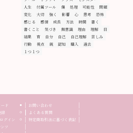
人生
付属ツール
傷
処理
可能性
問題
変化
大切
強く
影響
心
思考
恐怖
感じる
感情
成長
方法
時間
書く
書くこと
気づき
無意識
理由
理解
目
結果
育
自分
自己
自己理解
苦しみ
行動
視点
親
認知
購入
過去
１つ１つ
ロード
お問い合わせ
登録
よくある質問
ログイン
特定商取引法に基づく表記
テンツ