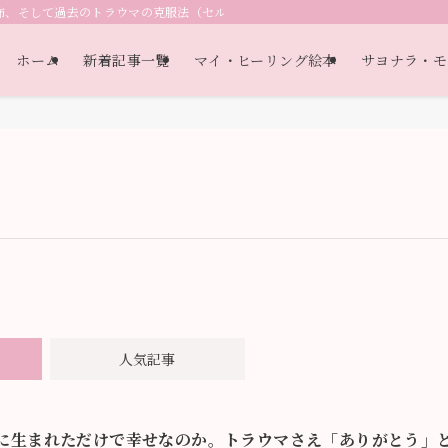
怖、そして過去のトラウマの克服法（セルフヘルプ教材）（自己認識・自己理解
ホーム
新着記事一覧
マイ・ヒーリング絵本
サヨナラ・モ
人気記事
に生まれただけで幸せなのか。トラウマさえ「ありがとう」