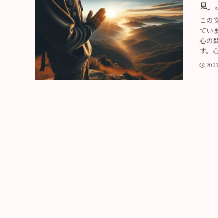
見」
この
てい
心の
す。心
202