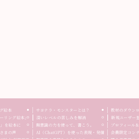
グ絵本
サヨナラ・モンスターとは？
教材のダウン
ーリング絵本」
深いレベルの苦しみを解消
新規ユーザー
録」を絵本に
無意識の力を使って、書こう。
プロフィール&
さまの声
AI（ChatGPT）を使った表現・発信
会員限定コン