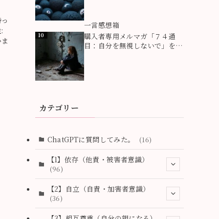
持っ
9
一言感想箱
:
10
購入者専用メルマガ「７４通
いま
目：自分を無視しないで」を追
加。自分のことを救えるのは自
分だけです。自分を無視しなが
ら必死に他人にしがみついてい
る人たちがいます。心の奥で泣
いている小さな自分の親になっ
てあげて下さい。
カテゴリー
ChatGPTに質問してみた。
(16)
【1】依存（他責・被害者意識）
(96)
(2)
【2】自立（自責・加害者意識）
(36)
(1)
(2)
【3】相互尊重（自分の親になる）