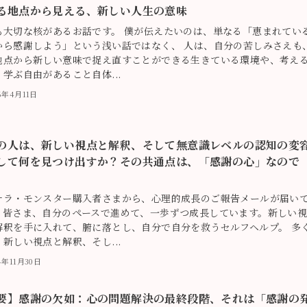
る地点から見える、新しい人生の意味
も大切な核があるお話です。 僕が伝えたいのは、単なる「恵まれてい
から感謝しよう」という浅い話ではなく、 人は、自分の苦しみさえも
地点から新しい意味で捉え直すことができる生きている環境や、考え
学ぶ自由があること自体...
6年4月11日
の人は、新しい視点と解釈、そして無意識レベルの認知の変
して何を見つけ出すか？その共通点は、「感謝の心」なので
ナラ・モンスター購入者さまから、心理的成長のご報告メールが届い
。皆さま、自分のペースで進めて、一歩ずつ成長しています。新しい
解釈を手に入れて、腑に落とし、自分で自分を救うセルフヘルプ。 多
新しい視点と解釈、そし...
4年11月30日
要】感謝の欠如：心の問題解決の最終段階、それは「感謝の