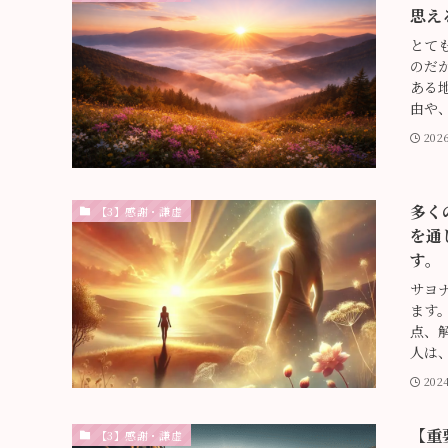
思え
とて
のだ
ある
由や、
202
多く
【3】感謝・謙虚
を通
す。
サヨ
ます
点、
人は、
202
【重
【3】感謝・謙虚