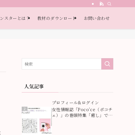
・自己受容・過去受容）
ンスターとは？
教材のダウンロード
お問い合わせ
人気記事
1
プロフィール&ログイン
2
女性情報誌「Poco’ce（ポコチ
ェ）」の巻頭特集「癒し」で
「本当の心の癒しとは」が紹介
されました！
と