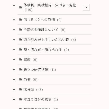
(11)
体験談・実績報告・気づき・変化
(110)
(3)
信じることへの恐怖
(0)
(4)
全額返金保証について
(0)
(4)
取り組みが上手くいかない時
(6)
(1)
嘘・濡れ衣・陥れられる
(0)
(3)
家族
(0)
(2)
役立つ研究情報
(11)
(2)
恐怖
(0)
(2)
未分類
(48)
(1)
本当の自分の感情
(1)
(4)