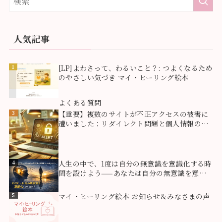
人気記事
1
[LP]よわさって、わるいこと？: つよくなるため
のやさしい気づき マイ・ヒーリング絵本
2
よくある質問
3
【重要】複数のサイトが不正アクセスの被害に
遭いました：リダイレクト問題と個人情報のご
報告
4
人生の中で、1度は自分の無意識を意識化する時
間を設けよう——あなたは自分の無意識を意識
化しましたか？
5
マイ・ヒーリング絵本 お知らせ＆みなさまの声