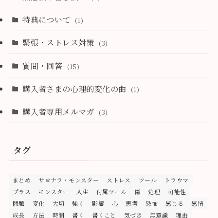
特典について
(1)
緊張・ストレス対策
(3)
質問・回答
(15)
購入者さまの心理的変化の曲
(1)
購入者専用メルマガ
(3)
タグ
まとめ
サヨナラ・モンスター
ストレス
ツール
トラウマ
プラス
モンスター
人生
付属ツール
傷
処理
可能性
問題
変化
大切
強く
影響
心
思考
恐怖
感じる
感情
成長
方法
時間
書く
書くこと
気づき
無意識
理由