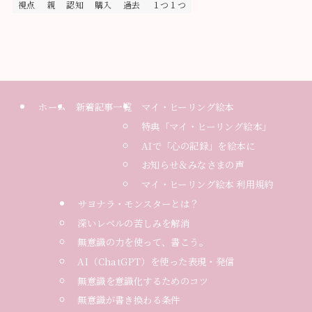
視点
親
認知
購入
過去
１つ１つ
ホーム
新着記事一覧
マイ・ヒーリング絵本
特典「マイ・ヒーリング絵本」
AIで「心の記録」を絵本に
お知らせ＆みなさまの声
マイ・ヒーリング絵本 利用規約
サヨナラ・モンスターとは？
深いレベルの苦しみを解消
無意識の力を使って、書こう。
AI（ChatGPT）を使った表現・発信
無意識を意識化するためのコツ
無意識が書き換わる条件