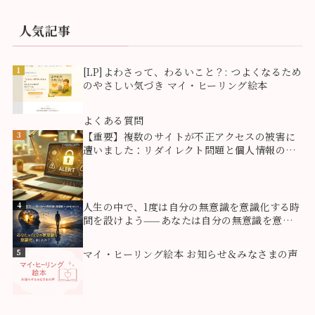
人気記事
1
[LP]よわさって、わるいこと？: つよくなるため
のやさしい気づき マイ・ヒーリング絵本
2
よくある質問
3
【重要】複数のサイトが不正アクセスの被害に
遭いました：リダイレクト問題と個人情報のご
報告
4
人生の中で、1度は自分の無意識を意識化する時
間を設けよう——あなたは自分の無意識を意識
化しましたか？
5
マイ・ヒーリング絵本 お知らせ＆みなさまの声