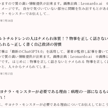
ますので質の高い情報提供が出来ます。画像出典：Leonardo.ai 
イメージです。 自分で気づいていない部分に問題を生み出すもとがあ
ナラ・モンスターでお伝えして...
3年7月18日
ルトチルドレンの人はナメられ体質！？物事を正しく話さな
られる〜正しく書く自己救済の習慣
記事は「最新のChatGPT4.0」を活用して、著者が監修し記事を書い
で質の高い情報提供が出来ます。画像出典：Leonardo.ai ※画像
ジです。 はじめに：物事を正しく話さないとナメられる 物事を正しく
と、人々からナメられてしま...
3年7月17日
ヨナラ・モンスターが必要である理由：病理の一部になるも
れ！
は、サヨナラ・モンスターが必要である理由についてお伝えしておこ