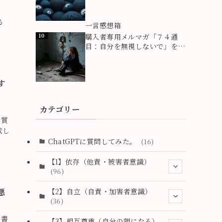
る
9
一言感想箱
10
購入者専用メルマガ「７４通
目：自分を無視しないで」を追
加。自分のことを救えるのは自
分だけです。自分を無視しなが
ら必死に他人にしがみついてい
す
る人たちがいます。心の奥で泣
いている小さな自分の親になっ
てあげて下さい。
カテゴリー
で質
成し
ChatGPTに質問してみた。
(16)
【1】依存（他責・被害者意識）
(96)
(2)
【2】自立（自責・加害者意識）
悪
(36)
(1)
を書
(2)
【3】相互尊重（自分の親になる）