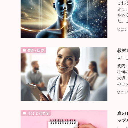
これ
きて
も多
た。こ
202
教材
質問・回答
切！
質問
は何
大切
のモン
20
真の
【3】自己表現
ップ