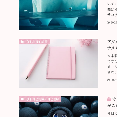
いてい
像は
サヨ
202
アダ
【1】心理的成長
ナメ
※本
ますの
メー
さない
202
サ
【1】自己認識・自己理解
がこ
今日