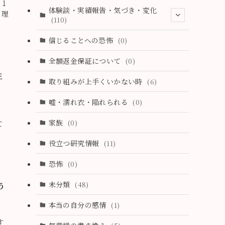
位１
(11)
体験談・実績報告・気づき・変化
、理
(110)
(3)
信じることへの恐怖
(0)
(4)
全額返金保証について
(0)
生
(4)
取り組みが上手くいかない時
(6)
(1)
嘘・濡れ衣・陥れられる
(0)
(3)
家族
(0)
て
(2)
役立つ研究情報
(11)
(2)
恐怖
(0)
(2)
未分類
(48)
う
(1)
本当の自分の感情
(1)
(4)
す