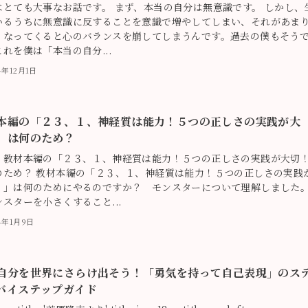
はとても大事なお話です。 まず、本当の自分は無意識です。 しかし、
いるうちに無意識に反することを意識で増やしてしまい、それがあま
くなってくると心のバランスを崩してしまうんです。過去の僕もそう
れを僕は「本当の自分...
4年12月1日
本編の「２３、１、神経質は能力！５つの正しさの実践が大
」は何のため？
：教材本編の「２３、１、神経質は能力！５つの正しさの実践が大切
のため？ 教材本編の「２３、１、神経質は能力！５つの正しさの実践
！」は何のためにやるのですか？ モンスターについて理解しました
スターを小さくすること...
24年1月9日
自分を世界にさらけ出そう！「勇気を持って自己表現」のス
バイステップガイド