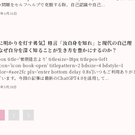
の問題をセルフヘルプで克服する際、自己認識や自己...
23年6月26日
に明かりを灯す勇気】格言「汝自身を知れ」と現代の自己理
なぜ自分を深く知ることが生き方を豊かにするのか？
box title='菅原隆志より' titlesize=18px titlepos=left
icon='icon-book-open' titlepattern=2 bdsize=4 bdstyle=1
lor=#aee2fc plx='enter bottom delay 0.8s']いつもご利用ありが
います。今回の記事は最新のChatGPT4.0を活用して...
3年5月28日
1
2
3