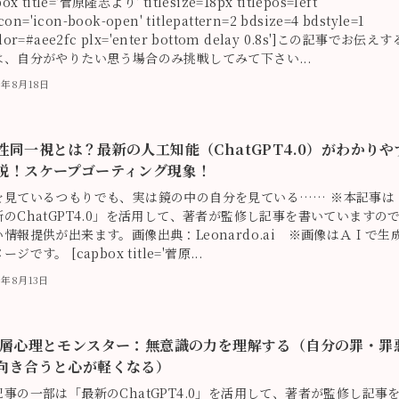
box title='菅原隆志より' titlesize=18px titlepos=left
icon='icon-book-open' titlepattern=2 bdsize=4 bdstyle=1
lor=#aee2fc plx='enter bottom delay 0.8s']この記事でお伝えす
は、自分がやりたい思う場合のみ挑戦してみて下さい...
3年8月18日
性同一視とは？最新の人工知能（ChatGPT4.0）がわかりや
説！スケープゴーティング現象！
を見ているつもりでも、実は鏡の中の自分を見ている…… ※本記事は
新のChatGPT4.0」を活用して、著者が監修し記事を書いていますの
情報提供が出来ます。画像出典：Leonardo.ai ※画像はＡＩで生
ジです。 [capbox title='菅原...
3年8月13日
層心理とモンスター：無意識の力を理解する（自分の罪・罪
向き合うと心が軽くなる）
記事の一部は「最新のChatGPT4.0」を活用して、著者が監修し記事