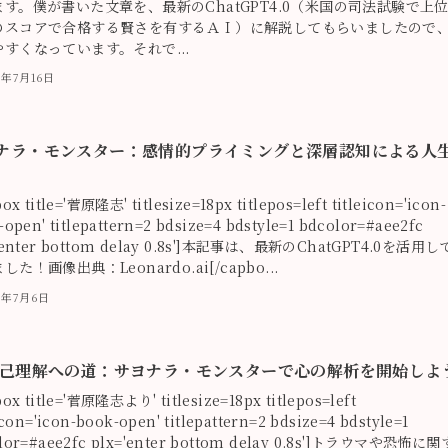
ます。僕が書いた文章を、最新のChatGPT4.0（米国の司法試験で上
のスコアで合格する賢さを有するＡＩ）に解説してもらいましたので
すくなっています。それで...
3年7月16日
ナラ・モンスター：感情的プライミングと深層認知による人
ox title='菅原隆志' titlesize=18px titlepos=left titleicon='icon-
-open' titlepattern=2 bdsize=4 bdstyle=1 bdcolor=#aee2fc
'enter bottom delay 0.8s']本記事は、最新のChatGPT4.0を活用し
した！画像出典：Leonardo.ai[/capbo...
23年7月6日
己理解への道：サヨナラ・モンスターで心の解析を開始しよ
box title='菅原隆志より' titlesize=18px titlepos=left
icon='icon-book-open' titlepattern=2 bdsize=4 bdstyle=1
lor=#aee2fc plx='enter bottom delay 0.8s']トラウマや恐怖に関