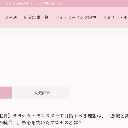
怖、そして過去のトラウマの克服法（セルフヘルプ教材）（自己認識・自己理解
ホーム
新着記事一覧
マイ・ヒーリング絵本
サヨナラ・モ
人気記事
重要】サヨナラ・モンスターで目指すべき理想は、「意識と
の統合」。核心を突いたプロセスとは？