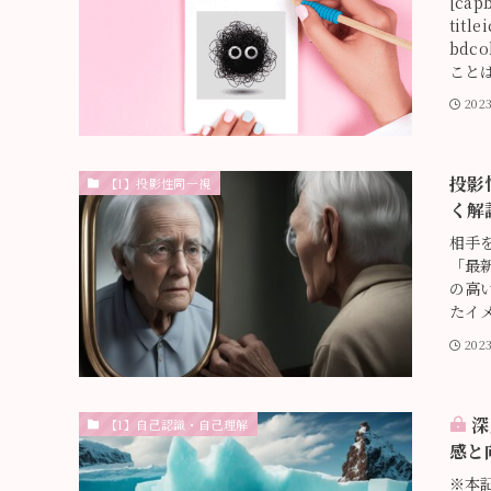
[cap
title
bdco
こと
202
投影
【1】投影性同一視
く解
相手
「最
の高い
たイメー
202
深
【1】自己認識・自己理解
感と
※本