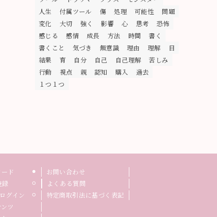
人生
付属ツール
傷
処理
可能性
問題
変化
大切
強く
影響
心
思考
恐怖
感じる
感情
成長
方法
時間
書く
書くこと
気づき
無意識
理由
理解
目
結果
育
自分
自己
自己理解
苦しみ
行動
視点
親
認知
購入
過去
１つ１つ
ロード
お問い合わせ
登録
よくある質問
ログイン
特定商取引法に基づく表記
テンツ