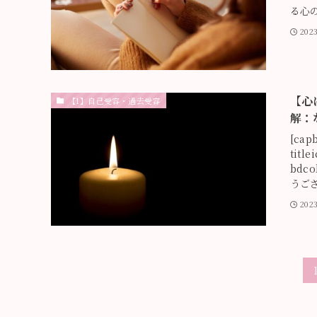
る心
20
【心
【1】自己受容・過去受容
解：
[cap
title
bdco
うござ
202