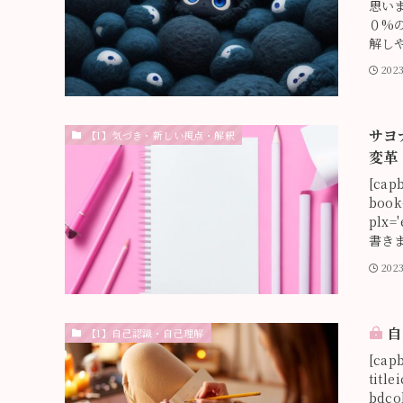
思い
０%
解しや
202
サヨ
【1】気づき・新しい視点・解釈
変革
[capb
book
plx=
書きま
20
自
【1】自己認識・自己理解
[cap
title
bdco