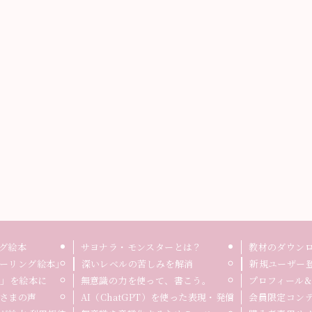
グ絵本
サヨナラ・モンスターとは？
教材のダウン
ーリング絵本」
深いレベルの苦しみを解消
新規ユーザー
録」を絵本に
無意識の力を使って、書こう。
プロフィール&
さまの声
AI（ChatGPT）を使った表現・発信
会員限定コン