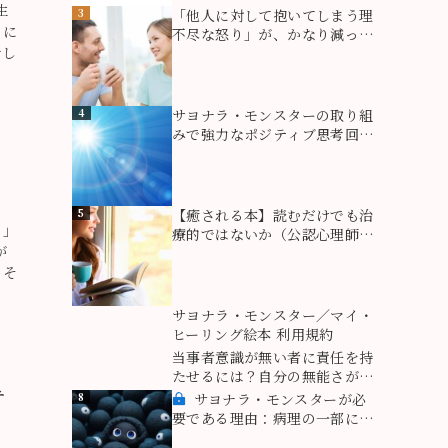
生
3
「他人に対して抱いてしまう理
りに
不尽な怒り」が、かなり減った
でし
参加者様
4
サヨナラ・モンスターの取り組
みで強力なポジティブ思考回路
が出来た！（思考回路を変える
方法）
5
【癒される本】読むだけでも治
！」
療的ではないか（公認心理師・
が
臨床心理士Ｅ・Ｏ様より）ライ
。そ
ティングセラピー
6
サヨナラ・モンスター／マイ・
ヒーリング絵本 利用規約
7
当事者意識が無い者に責任を持
たせるには？自分の無能さが原
テ
因だった。
8
サヨナラ・モンスターが必
要である理由：病理の一部にな
るものがこれ！