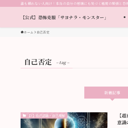
誰も頼れない人向け！本当の自分の感情にも気づく極度の緊張と恐
【公式】恐怖克服「サヨナラ・モンスター」
ホーム
自己否定
自己否定
– tag –
新着記事
【超
【3】自己認識・自己理解
意識