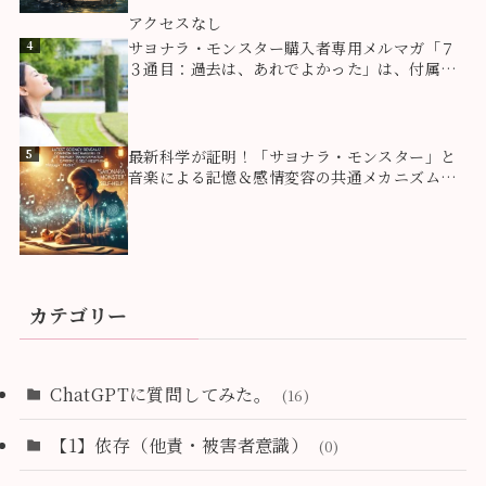
3
アクセスなし
4
サヨナラ・モンスター購入者専用メルマガ「７
３通目：過去は、あれでよかった」は、付属ツ
ール【自分の「モンスター」と「隠れた能力」
を知るためのツール】での心の成長を飛躍させ
るために役立つ情報！
5
最新科学が証明！「サヨナラ・モンスター」と
音楽による記憶＆感情変容の共通メカニズムと
は？
カテゴリー
ChatGPTに質問してみた。
(16)
【1】依存（他責・被害者意識）
(0)