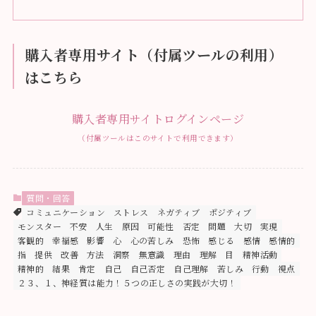
購入者専用サイト（付属ツールの利用）
はこちら
購入者専用サイトログインページ
（付属ツールはこのサイトで利用できます）
質問・回答
コミュニケーション
ストレス
ネガティブ
ポジティブ
モンスター
不安
人生
原因
可能性
否定
問題
大切
実現
客観的
幸福感
影響
心
心の苦しみ
恐怖
感じる
感情
感情的
指
提供
改善
方法
洞察
無意識
理由
理解
目
精神活動
精神的
結果
肯定
自己
自己否定
自己理解
苦しみ
行動
視点
２３、１、神経質は能力！５つの正しさの実践が大切！