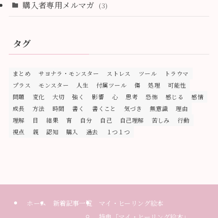
購入者専用メルマガ
(3)
タグ
まとめ
サヨナラ・モンスター
ストレス
ツール
トラウマ
プラス
モンスター
人生
付属ツール
傷
処理
可能性
問題
変化
大切
強く
影響
心
思考
恐怖
感じる
感情
成長
方法
時間
書く
書くこと
気づき
無意識
理由
理解
目
結果
育
自分
自己
自己理解
苦しみ
行動
視点
親
認知
購入
過去
１つ１つ
ホーム
新着記事一覧
マイ・ヒーリング絵本
特典「マイ・ヒーリング絵本」