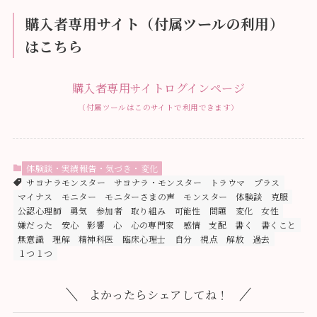
購入者専用サイト（付属ツールの利用）
はこちら
購入者専用サイトログインページ
（付属ツールはこのサイトで利用できます）
体験談・実績報告・気づき・変化
サヨナラモンスター
サヨナラ・モンスター
トラウマ
プラス
マイナス
モニター
モニターさまの声
モンスター
体験談
克服
公認心理師
勇気
参加者
取り組み
可能性
問題
変化
女性
嫌だった
安心
影響
心
心の専門家
感情
支配
書く
書くこと
無意識
理解
精神科医
臨床心理士
自分
視点
解放
過去
１つ１つ
よかったらシェアしてね！