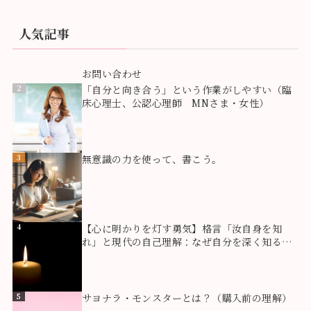
人気記事
1
お問い合わせ
2
「自分と向き合う」という作業がしやすい（臨
床心理士、公認心理師 MNさま・女性）
3
無意識の力を使って、書こう。
4
【心に明かりを灯す勇気】格言「汝自身を知
れ」と現代の自己理解：なぜ自分を深く知るこ
とが生き方を豊かにするのか？
5
サヨナラ・モンスターとは？（購入前の理解）