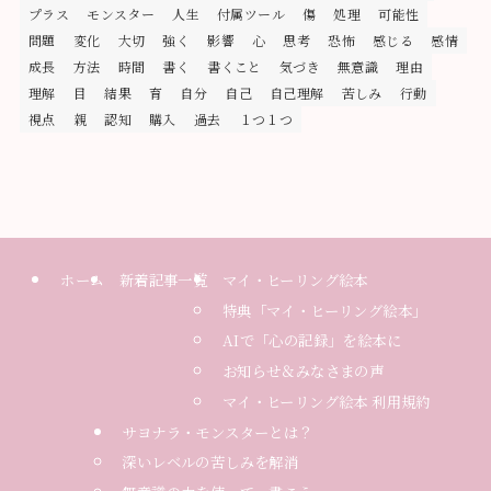
プラス
モンスター
人生
付属ツール
傷
処理
可能性
問題
変化
大切
強く
影響
心
思考
恐怖
感じる
感情
成長
方法
時間
書く
書くこと
気づき
無意識
理由
理解
目
結果
育
自分
自己
自己理解
苦しみ
行動
視点
親
認知
購入
過去
１つ１つ
ホーム
新着記事一覧
マイ・ヒーリング絵本
特典「マイ・ヒーリング絵本」
AIで「心の記録」を絵本に
お知らせ＆みなさまの声
マイ・ヒーリング絵本 利用規約
サヨナラ・モンスターとは？
深いレベルの苦しみを解消