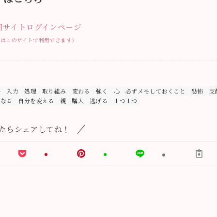
用サイトログインページ
ルはこのサイトで利用できます）
ル
入力
処理
取り組み
変わる
強く
心
必ずメモしておくこと
恐怖
支
になる
自分を変える
親
購入
逃げる
１つ１つ
たらシェアしてね！