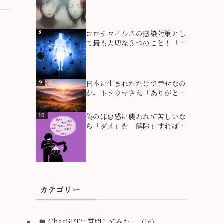
動の基本を理解する
8
コロナウイルスの感染対策とし
て最も大切な３つのこと！「免
疫力を高める」 「睡眠」「栄
養」です。国際オーソモレキュ
ラー医学会の緊急速報で「高容
量のビタミンＣ」が、「遅らせ
9
日本に生まれただけで幸せなの
る」または「感染を止める」と
か。トラウマさえ「ありがと
発表されています。
う」と思える地点から見える、
新しい人生の意味
10
偽の罪悪感に襲われて苦しいな
ら「ダメ」を「解除」すればい
い。：心の解放の原点
カテゴリー
ChatGPTに質問してみた。
(16)