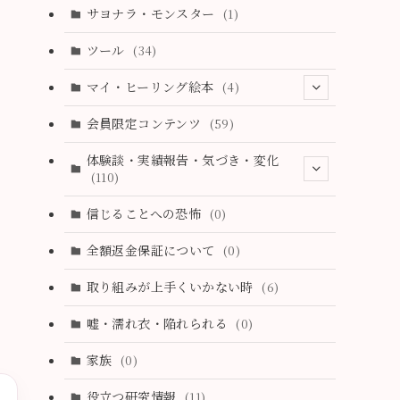
サヨナラ・モンスター
(1)
(9)
ツール
(34)
(26)
マイ・ヒーリング絵本
(4)
(6)
(1)
会員限定コンテンツ
(59)
(37)
(11)
体験談・実績報告・気づき・変化
(110)
(3)
信じることへの恐怖
(0)
(4)
全額返金保証について
(0)
(4)
取り組みが上手くいかない時
(6)
(1)
嘘・濡れ衣・陥れられる
(0)
(3)
家族
(0)
(2)
役立つ研究情報
(11)