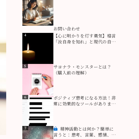
3
お問い合わせ
4
【心に明かりを灯す勇気】格言
「汝自身を知れ」と現代の自己
理解：なぜ自分を深く知ること
が生き方を豊かにするのか？
5
サヨナラ・モンスターとは？
（購入前の理解）
6
ポジティブ思考になる方法！非
常に効果的なツールがありま
す！
7
精神活動とは何か？簡単に
言うと：思考、言葉、感情、行