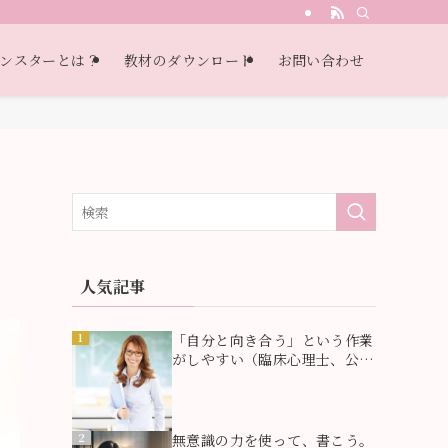
・自己受容・過去受容）
ンスターとは？
教材のダウンロード
お問い合わせ
人気記事
1
「自分と向き合う」という作業
がしやすい（臨床心理士、公認
心理師 MNさま・女性）
2
無意識の力を使って、書こう。