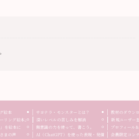
。
グ絵本
サヨナラ・モンスターとは？
教材のダウン
ーリング絵本」
深いレベルの苦しみを解消
新規ユーザー
録」を絵本に
無意識の力を使って、書こう。
プロフィール&
さまの声
AI（ChatGPT）を使った表現・発信
会員限定コン