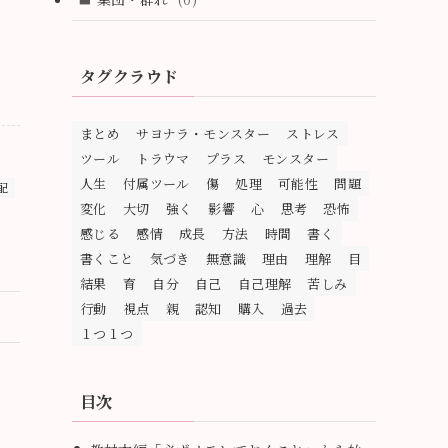
タグクラウド
まとめ
サヨナラ・モンスター
ストレス
ツール
トラウマ
プラス
モンスター
人生
付属ツール
傷
処理
可能性
問題
配
変化
大切
強く
影響
心
思考
恐怖
感じる
感情
成長
方法
時間
書く
書くこと
気づき
無意識
理由
理解
目
結果
育
自分
自己
自己理解
苦しみ
行動
視点
親
認知
購入
過去
１つ１つ
目次