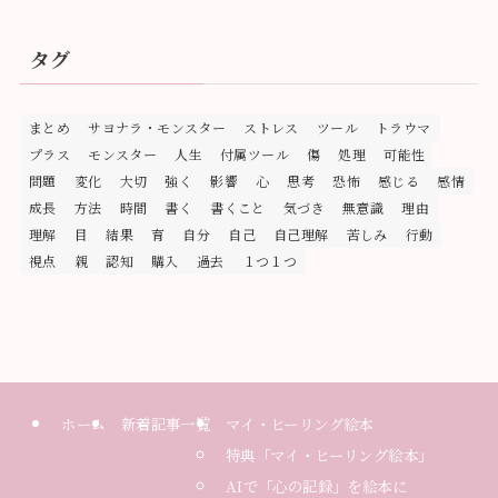
タグ
まとめ
サヨナラ・モンスター
ストレス
ツール
トラウマ
プラス
モンスター
人生
付属ツール
傷
処理
可能性
問題
変化
大切
強く
影響
心
思考
恐怖
感じる
感情
成長
方法
時間
書く
書くこと
気づき
無意識
理由
理解
目
結果
育
自分
自己
自己理解
苦しみ
行動
視点
親
認知
購入
過去
１つ１つ
ホーム
新着記事一覧
マイ・ヒーリング絵本
特典「マイ・ヒーリング絵本」
AIで「心の記録」を絵本に