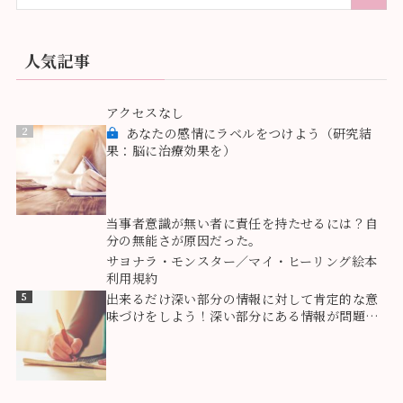
人気記事
1
アクセスなし
2
あなたの感情にラベルをつけよう（研究結
果：脳に治療効果を）
3
当事者意識が無い者に責任を持たせるには？自
分の無能さが原因だった。
4
サヨナラ・モンスター／マイ・ヒーリング絵本
利用規約
5
出来るだけ深い部分の情報に対して肯定的な意
味づけをしよう！深い部分にある情報が問題を
創っている！