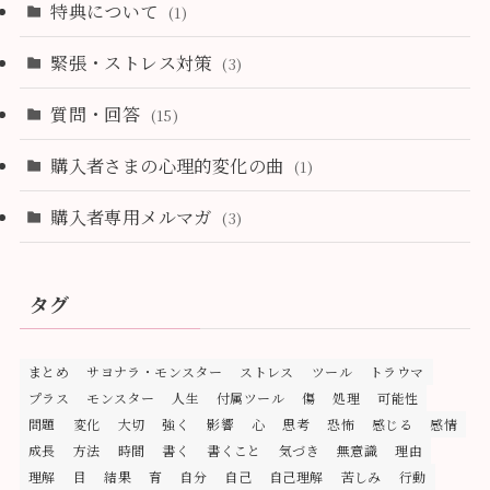
特典について
(1)
緊張・ストレス対策
(3)
質問・回答
(15)
購入者さまの心理的変化の曲
(1)
購入者専用メルマガ
(3)
タグ
まとめ
サヨナラ・モンスター
ストレス
ツール
トラウマ
プラス
モンスター
人生
付属ツール
傷
処理
可能性
問題
変化
大切
強く
影響
心
思考
恐怖
感じる
感情
成長
方法
時間
書く
書くこと
気づき
無意識
理由
理解
目
結果
育
自分
自己
自己理解
苦しみ
行動