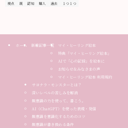
視点
親
認知
購入
過去
１つ１つ
ホーム
新着記事一覧
マイ・ヒーリング絵本
特典「マイ・ヒーリング絵本」
AIで「心の記録」を絵本に
お知らせ＆みなさまの声
マイ・ヒーリング絵本 利用規約
サヨナラ・モンスターとは？
深いレベルの苦しみを解消
無意識の力を使って、書こう。
AI（ChatGPT）を使った表現・発信
無意識を意識化するためのコツ
無意識が書き換わる条件