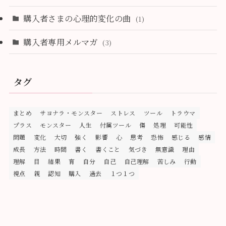
購入者さまの心理的変化の曲
(1)
購入者専用メルマガ
(3)
タグ
まとめ
サヨナラ・モンスター
ストレス
ツール
トラウマ
プラス
モンスター
人生
付属ツール
傷
処理
可能性
問題
変化
大切
強く
影響
心
思考
恐怖
感じる
感情
成長
方法
時間
書く
書くこと
気づき
無意識
理由
理解
目
結果
育
自分
自己
自己理解
苦しみ
行動
視点
親
認知
購入
過去
１つ１つ