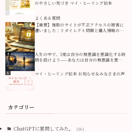
のやさしい気づき マイ・ヒーリング絵本
2
よくある質問
3
【重要】複数のサイトが不正アクセスの被害に
遭いました：リダイレクト問題と個人情報のご
報告
4
人生の中で、1度は自分の無意識を意識化する時
間を設けよう——あなたは自分の無意識を意識
化しましたか？
5
マイ・ヒーリング絵本 お知らせ＆みなさまの声
カテゴリー
ChatGPTに質問してみた。
(16)