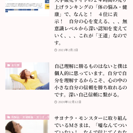
上げランキングの「体の悩み・健
康」で、なんと！ ４位に表
示！ 自分の心を変える、、、無
意識レベルから深い認知を変えて
いく、、、これが「王道」なので
す。
2021年2月2日
自己理解に勝るものはないと僕は
未分類
個人的に思っています。自分で自
分を理解するからこそ、心の中の
小さな自分の信頼を勝ち取れるの
です。深い自己信頼に繋がる。
2020年12月12日
サヨナラ・モンスターに取り組ん
体験談・実績報告・気づき・変化
でいるMさまは、「嘘なんてつい
ていない！ なんで信じてくれな