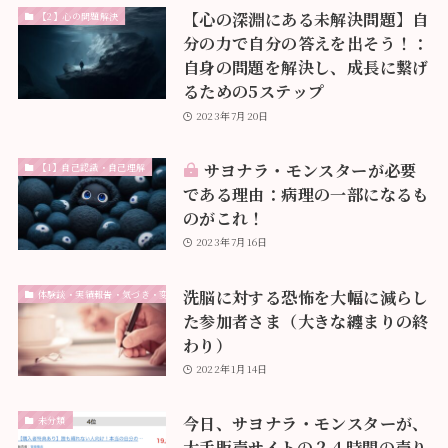
【心の深淵にある未解決問題】自
【2】心の問題解決
分の力で自分の答えを出そう！：
自身の問題を解決し、成長に繋げ
るための5ステップ
2023年7月20日
サヨナラ・モンスターが必要
【1】自己認識・自己理解
である理由：病理の一部になるも
のがこれ！
2023年7月16日
洗脳に対する恐怖を大幅に減らし
体験談・実績報告・気づき・変化
た参加者さま（大きな纏まりの終
わり）
2022年1月14日
今日、サヨナラ・モンスターが、
未分類
大手販売サイトの２４時間の売り