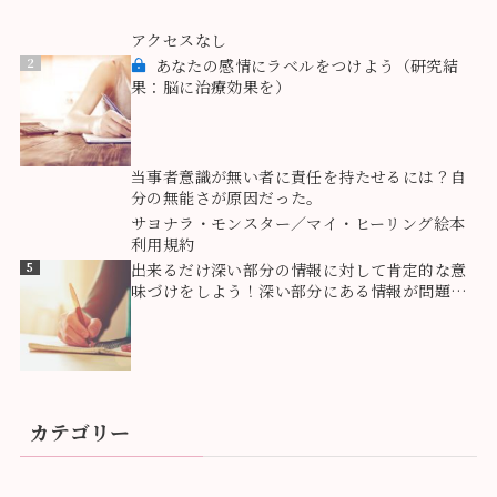
1
アクセスなし
2
あなたの感情にラベルをつけよう（研究結
果：脳に治療効果を）
3
当事者意識が無い者に責任を持たせるには？自
分の無能さが原因だった。
4
サヨナラ・モンスター／マイ・ヒーリング絵本
利用規約
5
出来るだけ深い部分の情報に対して肯定的な意
味づけをしよう！深い部分にある情報が問題を
創っている！
カテゴリー