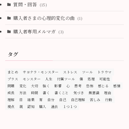
質問・回答
(15)
購入者さまの心理的変化の曲
(1)
購入者専用メルマガ
(3)
タグ
まとめ
サヨナラ・モンスター
ストレス
ツール
トラウマ
プラス
モンスター
人生
付属ツール
傷
処理
可能性
問題
変化
大切
強く
影響
心
思考
恐怖
感じる
感情
成長
方法
時間
書く
書くこと
気づき
無意識
理由
理解
目
結果
育
自分
自己
自己理解
苦しみ
行動
視点
親
認知
購入
過去
１つ１つ