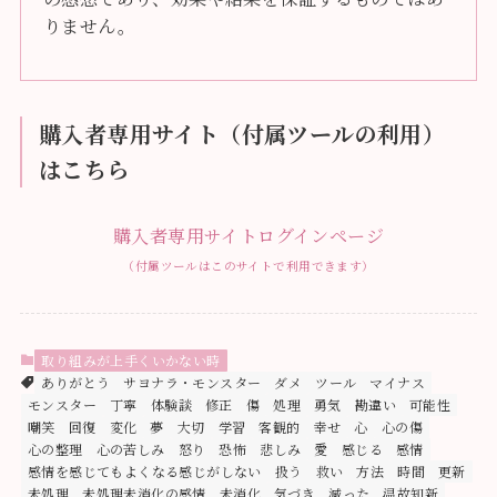
りません。
購入者専用サイト（付属ツールの利用）
はこちら
購入者専用サイトログインページ
（付属ツールはこのサイトで利用できます）
取り組みが上手くいかない時
ありがとう
サヨナラ・モンスター
ダメ
ツール
マイナス
モンスター
丁寧
体験談
修正
傷
処理
勇気
勘違い
可能性
嘲笑
回復
変化
夢
大切
学習
客観的
幸せ
心
心の傷
心の整理
心の苦しみ
怒り
恐怖
悲しみ
愛
感じる
感情
感情を感じてもよくなる感じがしない
扱う
救い
方法
時間
更新
未処理
未処理未消化の感情
未消化
気づき
減った
温故知新