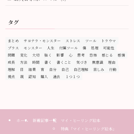
タグ
まとめ
サヨナラ・モンスター
ストレス
ツール
トラウマ
プラス
モンスター
人生
付属ツール
傷
処理
可能性
問題
変化
大切
強く
影響
心
思考
恐怖
感じる
感情
成長
方法
時間
書く
書くこと
気づき
無意識
理由
理解
目
結果
育
自分
自己
自己理解
苦しみ
行動
視点
親
認知
購入
過去
１つ１つ
ホーム
新着記事一覧
マイ・ヒーリング絵本
特典「マイ・ヒーリング絵本」