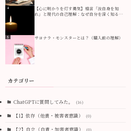
4
【心に明かりを灯す勇気】格言「汝自身を知
れ」と現代の自己理解：なぜ自分を深く知るこ
とが生き方を豊かにするのか？
5
サヨナラ・モンスターとは？（購入前の理解）
カテゴリー
ChatGPTに質問してみた。
(16)
【1】依存（他責・被害者意識）
(0)
【2】自立（自責・加害者意識）
(0)