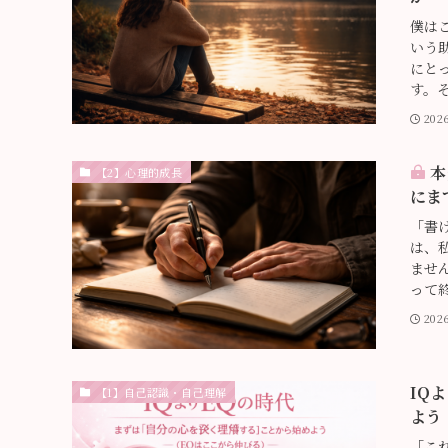
僕は
いう
にと
す。そ
202
本
【2】心理的成長
にま
「書
は、
ませ
って終
202
IQ
【1】自己認識・自己理解
よう
「こ