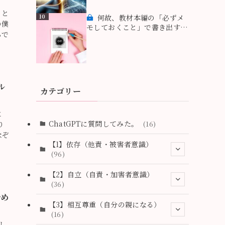
」と
10
何故、教材本編の「必ずメ
の僕
モしておくこと」で書き出す作
らで
業が重要なのか？ 〜無意識を
意識化するためのメモの５つの
コツ
ル
カテゴリー
に
ChatGPTに質問してみた。
(16)
り
なぞ
【1】依存（他責・被害者意識）
(96)
(2)
【2】自立（自責・加害者意識）
(36)
(1)
始め
(2)
【3】相互尊重（自分の親になる）
(18)
(16)
(6)
し