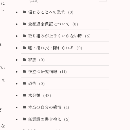
(110)
りに
でし
(3)
信じることへの恐怖
(0)
(4)
全額返金保証について
(0)
(4)
取り組みが上手くいかない時
(6)
(1)
容
嘘・濡れ衣・陥れられる
(0)
(3)
家族
(0)
(2)
てい
役立つ研究情報
(11)
視
(2)
くの
恐怖
(0)
(2)
未分類
(48)
(1)
本当の自分の感情
(1)
ば
(4)
無意識の書き換え
(5)
(0)
れな