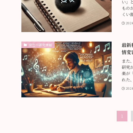
い」
もの
くい部
202
最新
役立つ研究情報
情変
また
研究
楽が「
れた、
202
1