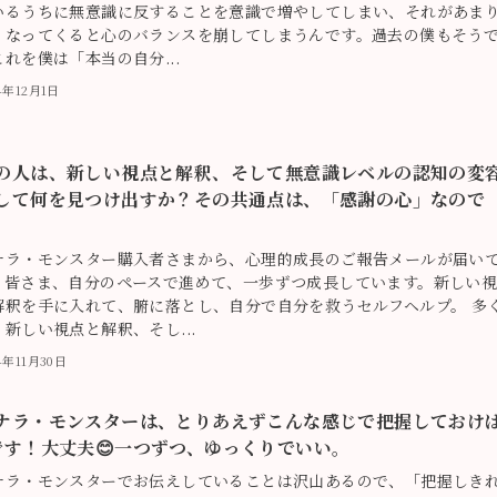
いるうちに無意識に反することを意識で増やしてしまい、それがあま
くなってくると心のバランスを崩してしまうんです。過去の僕もそう
れを僕は「本当の自分...
4年12月1日
の人は、新しい視点と解釈、そして無意識レベルの認知の変
して何を見つけ出すか？その共通点は、「感謝の心」なので
ナラ・モンスター購入者さまから、心理的成長のご報告メールが届い
。皆さま、自分のペースで進めて、一歩ずつ成長しています。新しい
解釈を手に入れて、腑に落とし、自分で自分を救うセルフヘルプ。 多
新しい視点と解釈、そし...
4年11月30日
ナラ・モンスターは、とりあえずこんな感じで把握しておけ
です！大丈夫😊一つずつ、ゆっくりでいい。
ナラ・モンスターでお伝えしていることは沢山あるので、「把握しき