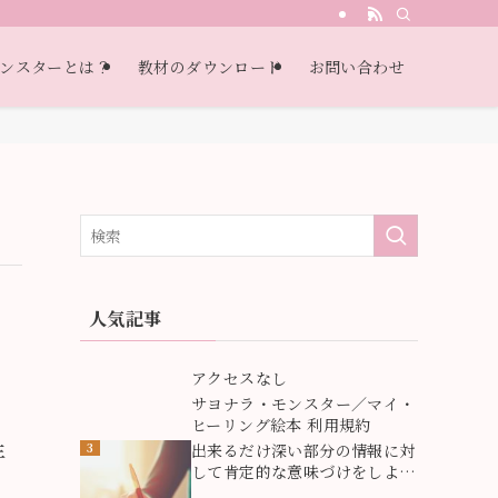
・自己受容・過去受容）
ンスターとは？
教材のダウンロード
お問い合わせ
人気記事
1
アクセスなし
2
サヨナラ・モンスター／マイ・
ヒーリング絵本 利用規約
生
3
出来るだけ深い部分の情報に対
して肯定的な意味づけをしよ
う！深い部分にある情報が問題