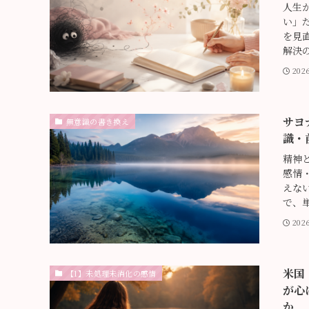
人生
い」
を見
解決の
202
サヨ
無意識の書き換え
識・
精神
感情
えな
で、単
20
米国
【1】未処理未消化の感情
が心
か