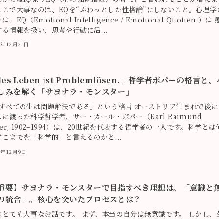
ここで大事なのは、EQを“ふわっとした性格論”にしないこと。心理学
、EQ（Emotional Intelligence / Emotional Quotient）は
する情報を扱い、思考や行動に活...
5年12月21日
les Leben ist Problemlösen.」――哲学者ポパーの格言と
しみを解く「サヨナラ・モンスター」
「すべての生は問題解決である」という格言 オーストリア生まれで後に
に渡った科学哲学者、サー・カール・ポパー（Karl Raimund
per, 1902–1994）は、20世紀を代表する哲学者の一人です。科学とは
どこまでを「科学的」と言えるのかと...
5年12月9日
重要】サヨナラ・モンスターで目指すべき理想は、「意識と
の統合」。核心を突いたプロセスとは？
はとても大事なお話です。 まず、本当の自分は無意識です。 しかし、