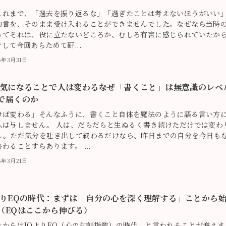
これまで、「過去を振り返るな」「過ぎたことは考えないほうがいい
助言を、そのまま受け入れることができませんでした。なぜなら当時
ってそれは、役に立たないどころか、むしろ有害に感じられていたか
して今回あらためて研...
6年3月31日
気になることで人は変わる――なぜ「書くこと」は無意識のレベ
で届くのか
けば変わる」そんなふうに、書くこと自体を魔法のように語る言い方
私は与しません。 人は、だらだらと生ぬるく書き続けただけでは変わ
ん。ただ気分を吐き出して終わるだけなら、昨日までの自分を今日も
わることすらあります。 ...
6年3月21日
よりEQの時代：まずは「自分の心を深く理解する」ことから
（EQはここから伸びる）
れからはIQよりEQ（心の知能指数）の時代」と言われることが増えま