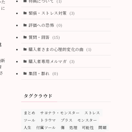
特典について
(1)
いた
りに
緊張・ストレス対策
(3)
評価への恐怖
(0)
質問・回答
(15)
感
購入者さまの心理的変化の曲
(1)
最新
購入者専用メルマガ
(3)
音
さ
集団・群れ
(0)
タグクラウド
まとめ
サヨナラ・モンスター
ストレス
ツール
トラウマ
プラス
モンスター
人生
付属ツール
傷
処理
可能性
問題