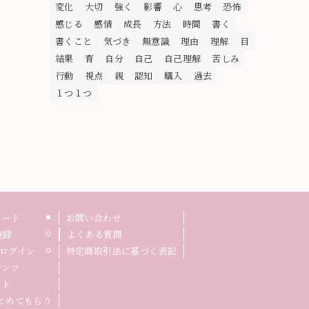
変化
大切
強く
影響
心
思考
恐怖
感じる
感情
成長
方法
時間
書く
書くこと
気づき
無意識
理由
理解
目
結果
育
自分
自己
自己理解
苦しみ
行動
視点
親
認知
購入
過去
１つ１つ
ロード
お問い合わせ
登録
よくある質問
ログイン
特定商取引法に基づく表記
テンツ
イト
まとめてもらう