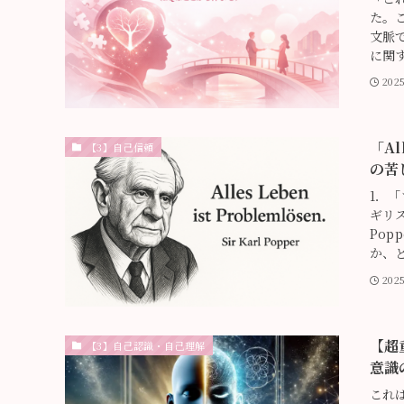
た。
文脈では
に関
202
「Al
【3】自己信頼
の苦
1．
ギリス
Pop
か、
202
【超
【3】自己認識・自己理解
意識
これ