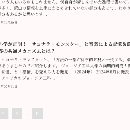
という人もいるかもしれません。僕自身が苦しんでいた過程で書いて
が多く、沢山の情報を上手にまとめきれていない部分もあって、わか
分もあるかと思います...
4年11月30日
科学が証明！「サヨナラ・モンスター」と音楽による記憶＆
容の共通メカニズムとは？
、サヨナラ・モンスターと、「方法の一部が科学的知見と一致する」
がありましたのでご紹介します。 ジョージア工科大学の画期的研究！
記憶」と「感情」を変える力を発見！（2024年） 2024年8月に発表
アメリカのジョージア工科...
4年10月31日
2
3
...
12