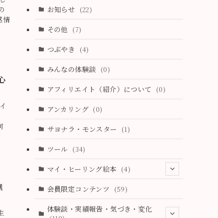
(2)
(3)
お知らせ
の
(22)
(19)
 感情
(2)
(2)
その他
(7)
(3)
(0)
(3)
つぶやき
(4)
(19)
(28)
(1)
みんなの体験談
(0)
、心
(18)
(11)
アフィリエイト（紹介）について
(0)
(4)
イ
アンカリング
(0)
(2)
何
サヨナラ・モンスター
(1)
(9)
ツール
(34)
(26)
マイ・ヒーリング絵本
(4)
(6)
無
(1)
会員限定コンテンツ
(59)
(37)
(11)
体験談・実績報告・気づき・変化
生