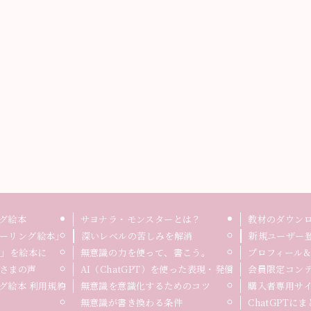
グ絵本
サヨナラ・モンスターとは？
教材のダウン
ーリング絵本」
深いレベルの苦しみを解消
新規ユーザー
録」を絵本に
無意識の力を使って、書こう。
プロフィール&
さまの声
AI（ChatGPT）を使った表現・発信
会員限定コン
グ絵本 利用規約
無意識を意識化するためのコツ
購入者専用サ
無意識が書き換わる条件
ChatGPTに