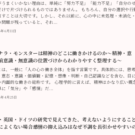
がうまくいかない理由は、単純に「努力不足」「能力不足」「自分の
だけで片づけられるものではありません。 もちろん、自分の選択や行
直すことは大切です。しかし、それ以前に、心の中に未処理・未消化
問題が残っていると、それ...
6年6月11日
ナラ・モンスターは精神のどこに働きかけるのか〜精神・意
前意識・無意識の位置づけからわかりやすく整理する〜
とは、一般に「人の心の働き全体」を指す言葉です。具体的には、思
・意志・意識・価値観・記憶・想像・判断・自己認識などを含む、目
い内面的な働きの総称です。 心理学的に言えば、精神はかなり広い概
に「気分」や「感情」だ...
26年4月25日
・英国・ドイツの研究で見えてきた、考えないようにするこ
によくない場合――感情の抑え込みはなぜ不調を長引かせやすい