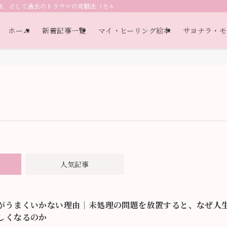
怖、そして過去のトラウマの克服法（セルフヘルプ教材）（自己認識・自己理解
ホーム
新着記事一覧
マイ・ヒーリング絵本
サヨナラ・モ
人気記事
がうまくいかない理由｜未処理の問題を放置すると、なぜ人
しくなるのか