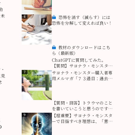
せ
を創っている！
動
・未
4
恐怖を消す（減らす）には
恐怖を分解して変えれば良い！
5
教材のダウンロードはこち
ら（最新版）
6
ChatGPTに質問してみた。
【質問】サヨナラ・モンスター
考・
がいうところの「モンスター」
7
サヨナラ・モンスター購入者専
に見
とはどういう意味ですか？
用メルマガ「７３通目：過去
念
は、あれでよかった」は、付属
ツール【自分の「モンスター」
と「隠れた能力」を知るための
ツール】での心の成長を飛躍さ
8
【質問・回答】トラウマのこと
せるために役立つ情報！
を書いていこうと思うのですが
私は文章が苦手です。大丈夫で
9
【超重要】サヨナラ・モンスタ
と
すか？
ーで目指すべき理想は、「意識
の
と無意識の統合」。核心を突い
たプロセスとは？