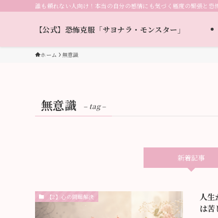
誰も頼れない人向け！本当の自分の感情にも気づく極度の緊張と恐
【公式】恐怖克服「サヨナラ・モンスター」
ホーム
無意識
無意識
– tag –
新着記事
人生
【2】心の問題解決
は苦