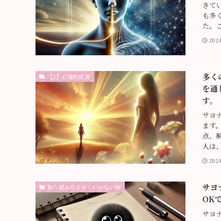
きて
も多
た。こ
202
多く
【2】心理的成長
を通
す。
サヨ
ます
点、
人は、
202
サヨ
取り組みが上手くいかない時
OK
サヨ