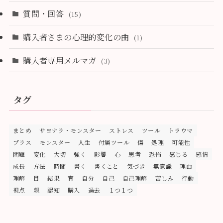
質問・回答
(15)
購入者さまの心理的変化の曲
(1)
購入者専用メルマガ
(3)
タグ
まとめ
サヨナラ・モンスター
ストレス
ツール
トラウマ
プラス
モンスター
人生
付属ツール
傷
処理
可能性
問題
変化
大切
強く
影響
心
思考
恐怖
感じる
感情
成長
方法
時間
書く
書くこと
気づき
無意識
理由
理解
目
結果
育
自分
自己
自己理解
苦しみ
行動
視点
親
認知
購入
過去
１つ１つ