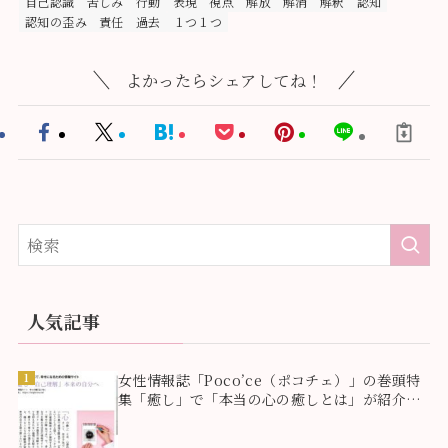
自己認識
苦しみ
行動
表現
視点
解放
解消
解釈
認知
認知の歪み
責任
過去
１つ１つ
よかったらシェアしてね！
人気記事
1
女性情報誌「Poco’ce（ポコチェ）」の巻頭特
集「癒し」で「本当の心の癒しとは」が紹介さ
れました！