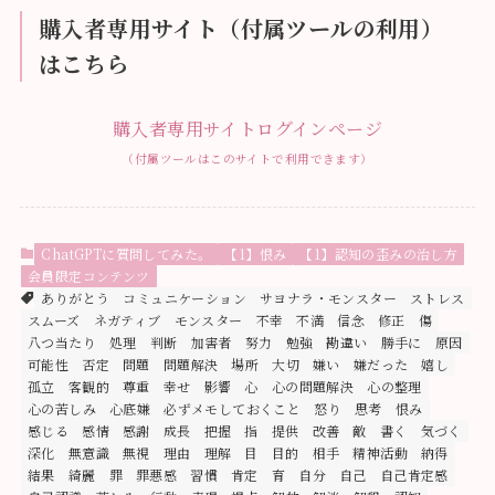
購入者専用サイト（付属ツールの利用）
はこちら
購入者専用サイトログインページ
（付属ツールはこのサイトで利用できます）
ChatGPTに質問してみた。
【1】恨み
【1】認知の歪みの治し方
会員限定コンテンツ
ありがとう
コミュニケーション
サヨナラ・モンスター
ストレス
スムーズ
ネガティブ
モンスター
不幸
不満
信念
修正
傷
八つ当たり
処理
判断
加害者
努力
勉強
勘違い
勝手に
原因
可能性
否定
問題
問題解決
場所
大切
嫌い
嫌だった
嬉し
孤立
客観的
尊重
幸せ
影響
心
心の問題解決
心の整理
心の苦しみ
心底嫌
必ずメモしておくこと
怒り
思考
恨み
感じる
感情
感謝
成長
把握
指
提供
改善
敵
書く
気づく
深化
無意識
無視
理由
理解
目
目的
相手
精神活動
納得
結果
綺麗
罪
罪悪感
習慣
肯定
育
自分
自己
自己肯定感