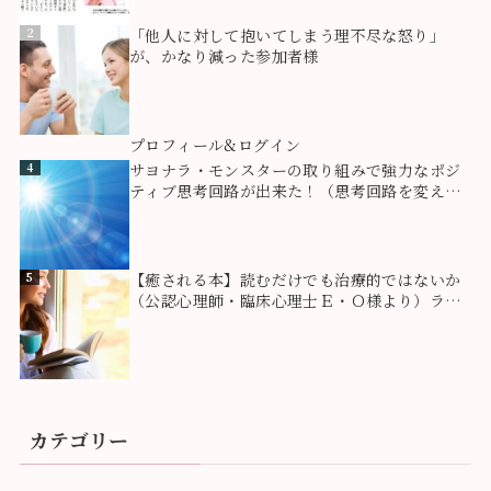
2
「他人に対して抱いてしまう理不尽な怒り」
が、かなり減った参加者様
3
プロフィール&ログイン
4
サヨナラ・モンスターの取り組みで強力なポジ
ティブ思考回路が出来た！（思考回路を変える
方法）
5
【癒される本】読むだけでも治療的ではないか
（公認心理師・臨床心理士Ｅ・Ｏ様より）ライ
ティングセラピー
カテゴリー