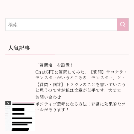
人気記事
1
「質問箱」を設置！
2
ChatGPTに質問してみた。【質問】サヨナラ・
モンスターがいうところの「モンスター」とは
どういう意味ですか？
3
【質問・回答】トラウマのことを書いていこう
と思うのですが私は文章が苦手です。大丈夫で
すか？
4
お問い合わせ
5
ポジティブ思考になる方法！非常に効果的なツ
ールがあります！