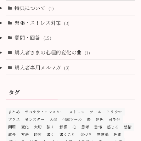
特典について
(1)
緊張・ストレス対策
(3)
質問・回答
(15)
購入者さまの心理的変化の曲
(1)
購入者専用メルマガ
(3)
タグ
まとめ
サヨナラ・モンスター
ストレス
ツール
トラウマ
プラス
モンスター
人生
付属ツール
傷
処理
可能性
問題
変化
大切
強く
影響
心
思考
恐怖
感じる
感情
成長
方法
時間
書く
書くこと
気づき
無意識
理由