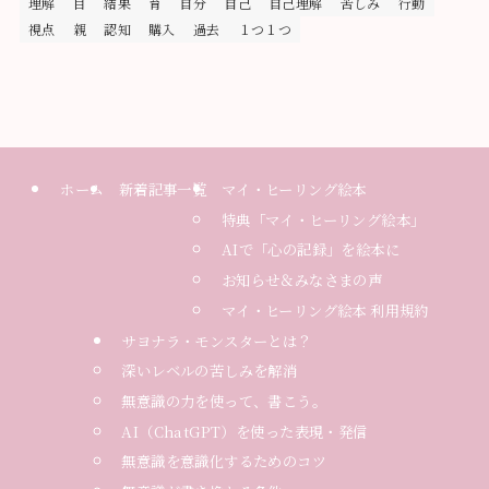
理解
目
結果
育
自分
自己
自己理解
苦しみ
行動
視点
親
認知
購入
過去
１つ１つ
ホーム
新着記事一覧
マイ・ヒーリング絵本
特典「マイ・ヒーリング絵本」
AIで「心の記録」を絵本に
お知らせ＆みなさまの声
マイ・ヒーリング絵本 利用規約
サヨナラ・モンスターとは？
深いレベルの苦しみを解消
無意識の力を使って、書こう。
AI（ChatGPT）を使った表現・発信
無意識を意識化するためのコツ