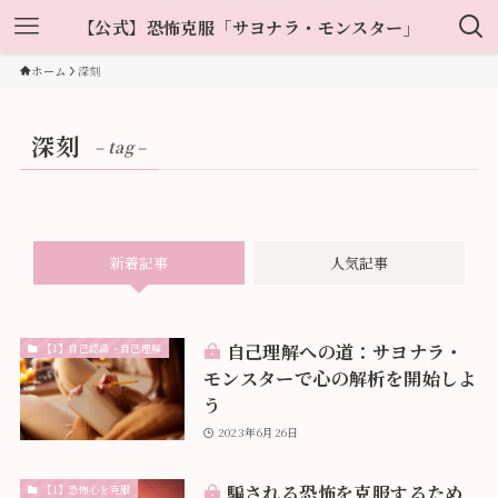
【公式】恐怖克服「サヨナラ・モンスター」
ホーム
深刻
深刻
– tag –
新着記事
人気記事
自己理解への道：サヨナラ・
【1】自己認識・自己理解
モンスターで心の解析を開始しよ
う
2023年6月26日
騙される恐怖を克服するため
【1】恐怖心を克服