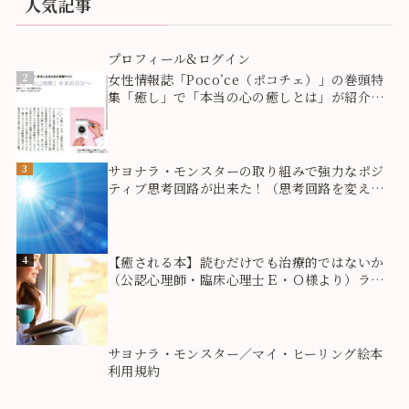
人気記事
1
プロフィール&ログイン
2
女性情報誌「Poco’ce（ポコチェ）」の巻頭特
集「癒し」で「本当の心の癒しとは」が紹介さ
れました！
3
サヨナラ・モンスターの取り組みで強力なポジ
ティブ思考回路が出来た！（思考回路を変える
方法）
4
【癒される本】読むだけでも治療的ではないか
（公認心理師・臨床心理士Ｅ・Ｏ様より）ライ
ティングセラピー
5
サヨナラ・モンスター／マイ・ヒーリング絵本
利用規約