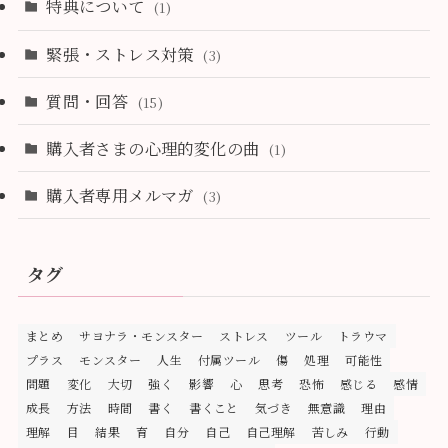
特典について
(1)
緊張・ストレス対策
(3)
質問・回答
(15)
購入者さまの心理的変化の曲
(1)
購入者専用メルマガ
(3)
タグ
まとめ
サヨナラ・モンスター
ストレス
ツール
トラウマ
プラス
モンスター
人生
付属ツール
傷
処理
可能性
問題
変化
大切
強く
影響
心
思考
恐怖
感じる
感情
成長
方法
時間
書く
書くこと
気づき
無意識
理由
理解
目
結果
育
自分
自己
自己理解
苦しみ
行動