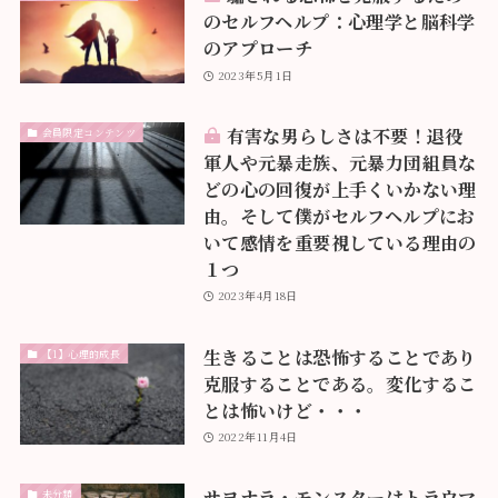
のセルフヘルプ：心理学と脳科学
のアプローチ
2023年5月1日
有害な男らしさは不要！退役
会員限定コンテンツ
軍人や元暴走族、元暴力団組員な
どの心の回復が上手くいかない理
由。そして僕がセルフヘルプにお
いて感情を重要視している理由の
１つ
2023年4月18日
生きることは恐怖することであり
【1】心理的成長
克服することである。変化するこ
とは怖いけど・・・
2022年11月4日
サヨナラ・モンスターはトラウマ
未分類