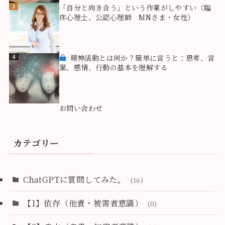
3
「自分と向き合う」という作業がしやすい（臨
床心理士、公認心理師 MNさま・女性）
4
精神活動とは何か？簡単に言うと：思考、言
葉、感情、行動の基本を理解する
5
お問い合わせ
カテゴリー
ChatGPTに質問してみた。
(16)
【1】依存（他責・被害者意識）
(0)