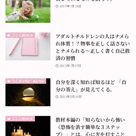
2023年7月24日
アダルトチルドレンの人はナメら
【1】心理的成長
れ体質！？物事を正しく話さない
とナメられる〜正しく書く自己救
済の習慣
2023年7月17日
自分を深く知れば知るほど 「自
【1】自己受容・過去受容
分の答え」が見えてくる。
2023年5月19日
教材本編の「知らないから怖い
【1】心理的成長
（恐怖を消す簡単な３ステッ
プ）」とは、心に光を灯すこと