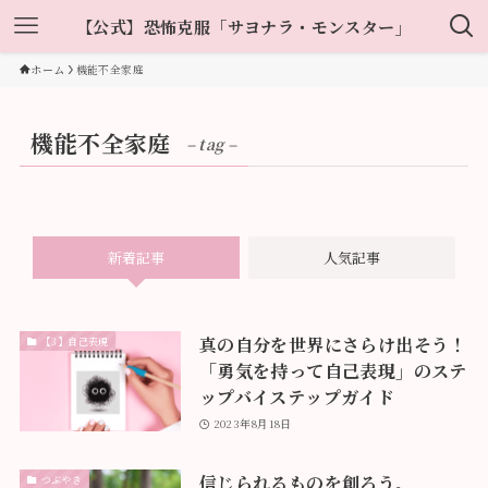
【公式】恐怖克服「サヨナラ・モンスター」
ホーム
機能不全家庭
機能不全家庭
– tag –
新着記事
人気記事
真の自分を世界にさらけ出そう！
【3】自己表現
「勇気を持って自己表現」のステ
ップバイステップガイド
2023年8月18日
信じられるものを創ろう。
つぶやき