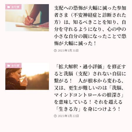
支配への恐怖が大幅に減った参加
未分類
者さま（不安神経症と診断された
方）は、知るべきことを知り、自
分を守れるようになり、心の中の
小さな自分の親になったことで恐
怖が大幅に減った！
2021年1月31日
「拡大解釈・過小評価」を修正す
未分類
ると洗脳（支配）されない自信に
繋がる！ 人が根本から変わる、
又は、更生が難しいのは「洗脳、
マインドコントロールの根深さ」
を意味している！ それを超える
「生きる力」を身につけよう！
2021年1月22日