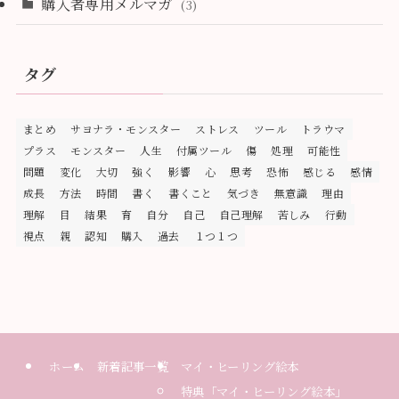
購入者専用メルマガ
(3)
タグ
まとめ
サヨナラ・モンスター
ストレス
ツール
トラウマ
プラス
モンスター
人生
付属ツール
傷
処理
可能性
問題
変化
大切
強く
影響
心
思考
恐怖
感じる
感情
成長
方法
時間
書く
書くこと
気づき
無意識
理由
理解
目
結果
育
自分
自己
自己理解
苦しみ
行動
視点
親
認知
購入
過去
１つ１つ
ホーム
新着記事一覧
マイ・ヒーリング絵本
特典「マイ・ヒーリング絵本」