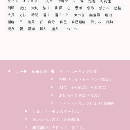
プラス
モンスター
人生
付属ツール
傷
処理
可能性
問題
変化
大切
強く
影響
心
思考
恐怖
感じる
感情
成長
方法
時間
書く
書くこと
気づき
無意識
理由
理解
目
結果
育
自分
自己
自己理解
苦しみ
行動
視点
親
認知
購入
過去
１つ１つ
ホーム
新着記事一覧
マイ・ヒーリング絵本
特典「マイ・ヒーリング絵本」
AIで「心の記録」を絵本に
お知らせ＆みなさまの声
マイ・ヒーリング絵本 利用規約
サヨナラ・モンスターとは？
深いレベルの苦しみを解消
無意識の力を使って、書こう。