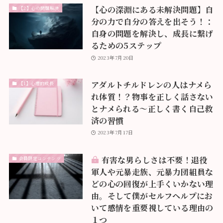
【心の深淵にある未解決問題】自
【2】心の問題解決
分の力で自分の答えを出そう！：
自身の問題を解決し、成長に繋げ
るための5ステップ
2023年7月20日
アダルトチルドレンの人はナメら
【1】心理的成長
れ体質！？物事を正しく話さない
とナメられる〜正しく書く自己救
済の習慣
2023年7月17日
有害な男らしさは不要！退役
会員限定コンテンツ
軍人や元暴走族、元暴力団組員な
どの心の回復が上手くいかない理
由。そして僕がセルフヘルプにお
いて感情を重要視している理由の
１つ