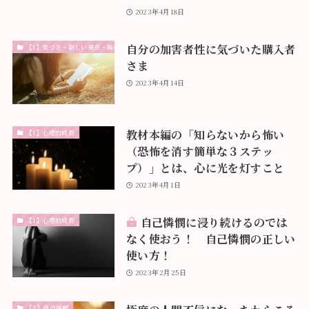
2023年4月18日
自分の加害者性に気づいた購入者
【1】気づき・新しい視点・解釈
さま
2023年4月14日
教材本編の「知らないから怖い
【1】心理的成長
（恐怖を消す簡単な３ステッ
プ）」とは、心に光を灯すこと
2023年4月1日
自己憐憫に浸り続けるのでは
【1】心理的成長
なく使おう！ 自己憐憫の正しい
使い方！
2023年2月25日
【3】自己信頼