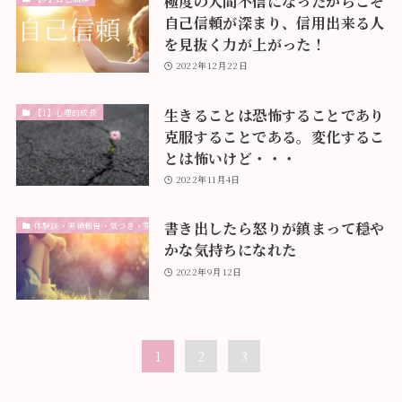
極度の人間不信になったからこそ
自己信頼が深まり、信用出来る人
を見抜く力が上がった！
2022年12月22日
生きることは恐怖することであり
【1】心理的成長
克服することである。変化するこ
とは怖いけど・・・
2022年11月4日
書き出したら怒りが鎮まって穏や
体験談・実績報告・気づき・変化
かな気持ちになれた
2022年9月12日
1
2
3