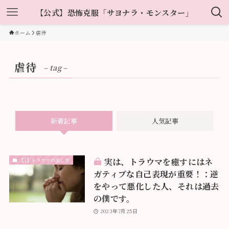
【公式】恐怖克服「サヨナラ・モンスター」
ホーム
虐待
虐待
– tag –
新着記事
人気記事
実は、トラウマを癒すにはネ
【1】トラウマの治し方
ガティブな自己表現が重要！：逆
をやって悪化した人、それは過去
の僕です。
2023年7月25日