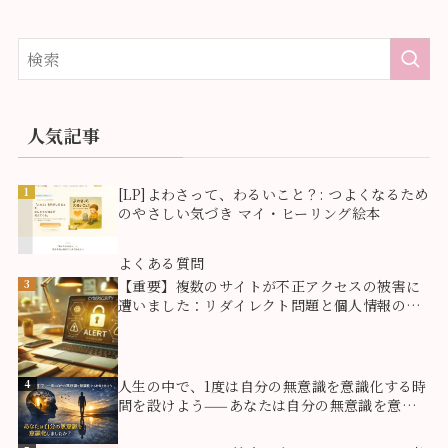
人気記事
1
[LP]よわさって、わるいこと？: つよくなるため
のやさしい気づき マイ・ヒーリング絵本
2
よくある質問
3
【重要】複数のサイトが不正アクセスの被害に
遭いました：リダイレクト問題と個人情報のご
報告
4
人生の中で、1度は自分の無意識を意識化する時
間を設けよう——あなたは自分の無意識を意識
化しましたか？