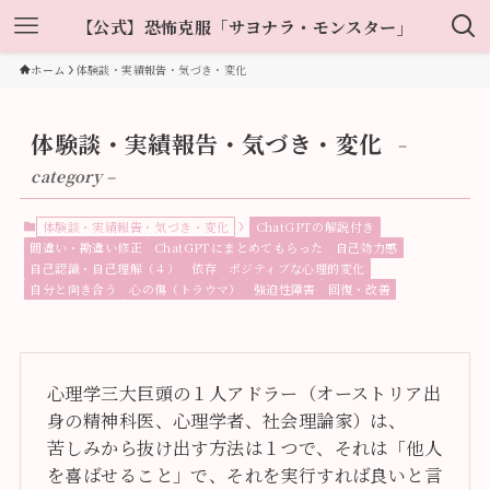
【公式】恐怖克服「サヨナラ・モンスター」
ホーム
体験談・実績報告・気づき・変化
体験談・実績報告・気づき・変化
–
category –
体験談・実績報告・気づき・変化
ChatGPTの解説付き
間違い・勘違い修正
ChatGPTにまとめてもらった
自己効力感
自己認識・自己理解（４）
依存
ポジティブな心理的変化
自分と向き合う
心の傷（トラウマ）
強迫性障害
回復・改善
心理学三大巨頭の１人アドラー（オーストリア出
身の精神科医、心理学者、社会理論家）は、
苦しみから抜け出す方法は１つで、それは「他人
を喜ばせること」で、それを実行すれば良いと言