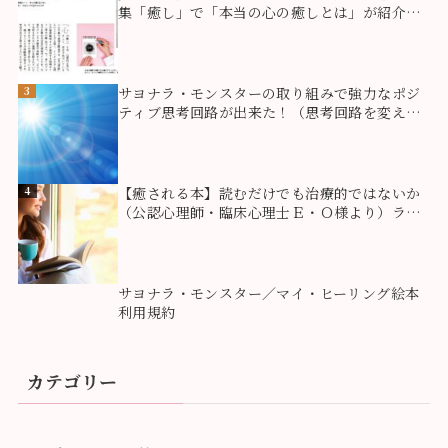
集「癒し」で「本当の心の癒しとは」が紹介さ
れました！
3
サヨナラ・モンスターの取り組みで強力なポジ
ティブ思考回路が出来た！（思考回路を変える
方法）
4
【癒される本】読むだけでも治療的ではないか
（公認心理師・臨床心理士Ｅ・Ｏ様より）ライ
ティングセラピー
5
サヨナラ・モンスター／マイ・ヒーリング絵本
利用規約
カテゴリー