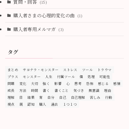
質問・回答
(15)
購入者さまの心理的変化の曲
(1)
購入者専用メルマガ
(3)
タグ
まとめ
サヨナラ・モンスター
ストレス
ツール
トラウマ
プラス
モンスター
人生
付属ツール
傷
処理
可能性
問題
変化
大切
強く
影響
心
思考
恐怖
感じる
感情
成長
方法
時間
書く
書くこと
気づき
無意識
理由
理解
目
結果
育
自分
自己
自己理解
苦しみ
行動
視点
親
認知
購入
過去
１つ１つ