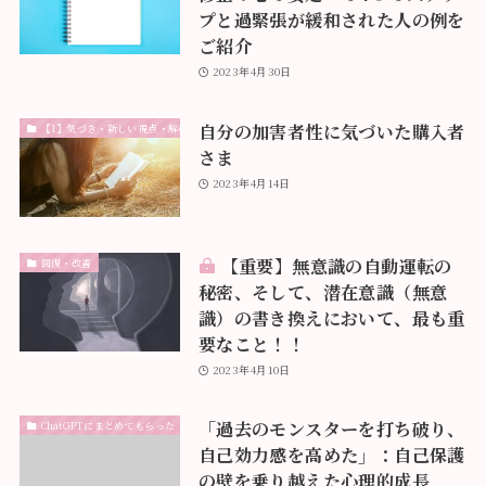
プと過緊張が緩和された人の例を
ご紹介
2023年4月30日
自分の加害者性に気づいた購入者
【1】気づき・新しい視点・解釈
さま
2023年4月14日
【重要】無意識の自動運転の
回復・改善
秘密、そして、潜在意識（無意
識）の書き換えにおいて、最も重
要なこと！！
2023年4月10日
「過去のモンスターを打ち破り、
ChatGPTにまとめてもらった
自己効力感を高めた」：自己保護
の壁を乗り越えた心理的成長