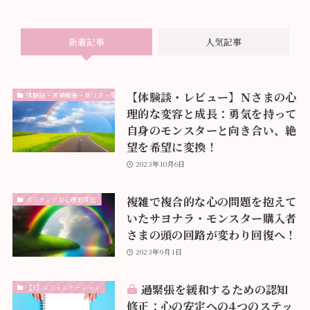
新着記事
人気記事
【体験談・レビュー】Ｎさまの心
体験談・実績報告・気づき・変化
理的な変容と成長：勇気を持って
自身のモンスターと向き合い、絶
望を希望に変換！
2023年10月6日
複雑で複合的な心の問題を抱えて
ポジティブな心理的変化
いたサヨナラ・モンスター購入者
さまの頭の回路が変わり回復へ！
2023年9月1日
過緊張を緩和するための認知
【1】コミュニケーション
修正：心の安定への4つのステッ