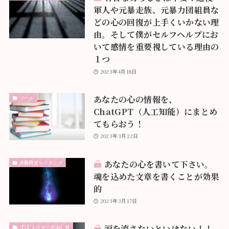
軍人や元暴走族、元暴力団組員な
どの心の回復が上手くいかない理
由。そして僕がセルフヘルプにお
いて感情を重要視している理由の
１つ
2023年4月18日
あなたの心の情報を、
ツール
ChatGPT（人工知能）にまとめ
てもらおう！
2023年3月22日
あなたの心を書いて下さい。
会員限定コンテンツ
魂を込めた文章を書くことが効果
的
2023年3月17日
涙を流さないといけない！！
【1】トラウマの治し方