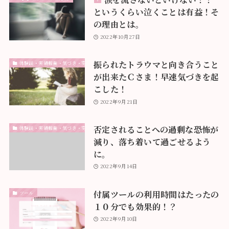
というくらい泣くことは有益！そ
の理由とは。
2022年10月27日
振られたトラウマと向き合うこと
体験談・実績報告・気づき・変化
が出来たＣさま！早速気づきを起
こした！
2022年9月21日
否定されることへの過剰な恐怖が
体験談・実績報告・気づき・変化
減り、落ち着いて過ごせるよう
に。
2022年9月14日
付属ツールの利用時間はたったの
ツール
１０分でも効果的！？
2022年9月10日