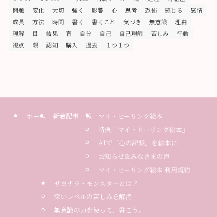
問題
変化
大切
強く
影響
心
思考
恐怖
感じる
感情
成長
方法
時間
書く
書くこと
気づき
無意識
理由
理解
目
結果
育
自分
自己
自己理解
苦しみ
行動
視点
親
認知
購入
過去
１つ１つ
ホーム
新着記事一覧
マイ・ヒーリング絵本
特典「マイ・ヒーリング絵本」
AIで「心の記録」を絵本に
お知らせ＆みなさまの声
マイ・ヒーリング絵本 利用規約
サヨナラ・モンスターとは？
深いレベルの苦しみを解消
無意識の力を使って、書こう。