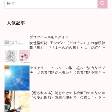
人気記事
1
プロフィール&ログイン
2
女性情報誌「Poco’ce（ポコチェ）」の巻頭特
集「癒し」で「本当の心の癒しとは」が紹介さ
れました！
3
サヨナラ・モンスターの取り組みで強力なポジ
ティブ思考回路が出来た！（思考回路を変える
方法）
4
【癒される本】読むだけでも治療的ではないか
（公認心理師・臨床心理士Ｅ・Ｏ様より）ライ
ティングセラピー