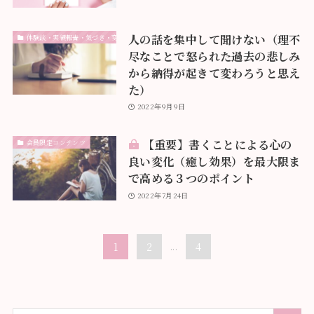
人の話を集中して聞けない（理不
体験談・実績報告・気づき・変化
尽なことで怒られた過去の悲しみ
から納得が起きて変わろうと思え
た）
2022年9月9日
【重要】書くことによる心の
会員限定コンテンツ
良い変化（癒し効果）を最大限ま
で高める３つのポイント
2022年7月24日
1
2
...
4