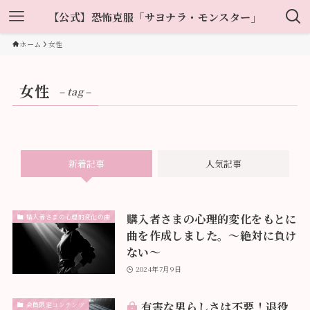
【公式】恐怖克服「サヨナラ・モンスター」
ホーム
女性
女性
– tag –
新着記事
人気記事
購入者さまの心理的変化をもとに
購入者さまの心理的変化の曲
曲を作成しました。〜絶対に負け
ない〜
2024年7月9日
有害な男らしさは不要！退役
会員限定コンテンツ