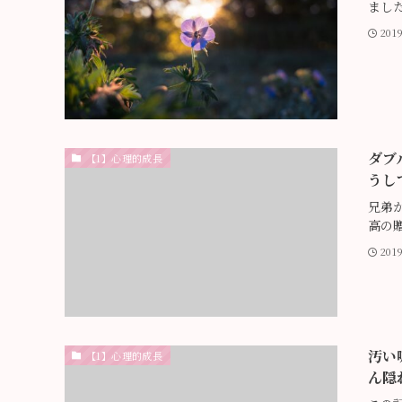
まし
20
ダブ
【1】心理的成長
うし
兄弟
高の
201
汚い
【1】心理的成長
ん隠