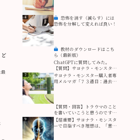
を創っている！
4
恐怖を消す（減らす）には
恐怖を分解して変えれば良い！
5
教材のダウンロードはこち
？ど
ら（最新版）
6
ChatGPTに質問してみた。
【質問】サヨナラ・モンスター
た最
がいうところの「モンスター」
7
サヨナラ・モンスター購入者専
とはどういう意味ですか？
用メルマガ「７３通目：過去
は、あれでよかった」は、付属
ツール【自分の「モンスター」
と「隠れた能力」を知るための
ツール】での心の成長を飛躍さ
8
【質問・回答】トラウマのこと
せるために役立つ情報！
を書いていこうと思うのですが
私は文章が苦手です。大丈夫で
9
【超重要】サヨナラ・モンスタ
さ
すか？
ーで目指すべき理想は、「意識
と無意識の統合」。核心を突い
たプロセスとは？