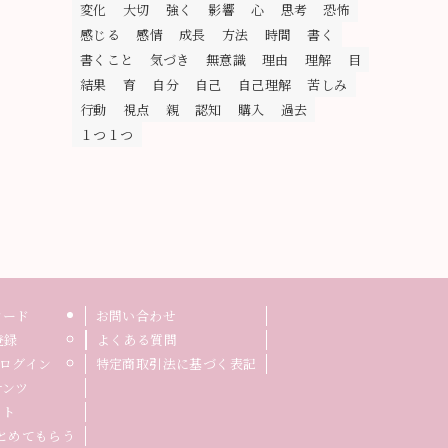
変化
大切
強く
影響
心
思考
恐怖
感じる
感情
成長
方法
時間
書く
書くこと
気づき
無意識
理由
理解
目
結果
育
自分
自己
自己理解
苦しみ
行動
視点
親
認知
購入
過去
１つ１つ
ロード
お問い合わせ
登録
よくある質問
ログイン
特定商取引法に基づく表記
テンツ
イト
まとめてもらう