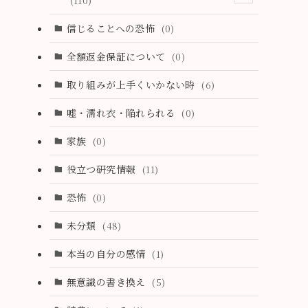
(110)
(3)
信じることへの恐怖
(0)
(4)
全額返金保証について
(0)
(4)
取り組みが上手くいかない時
(6)
(1)
嘘・濡れ衣・陥れられる
(0)
(3)
家族
(0)
(2)
役立つ研究情報
(11)
(2)
恐怖
(0)
(2)
未分類
(48)
(1)
本当の自分の感情
(1)
(4)
無意識の書き換え
(5)
(0)