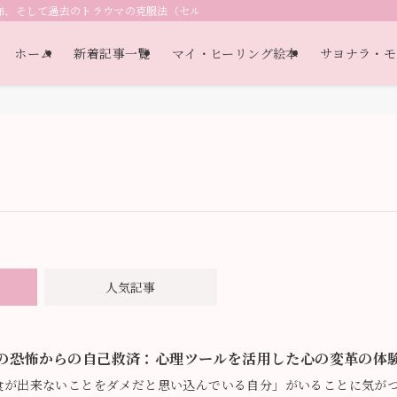
怖、そして過去のトラウマの克服法（セルフヘルプ教材）（自己認識・自己理解
ホーム
新着記事一覧
マイ・ヒーリング絵本
サヨナラ・モ
人気記事
の恐怖からの自己救済：心理ツールを活用した心の変革の体
食が出来ないことをダメだと思い込んでいる自分」がいることに気が