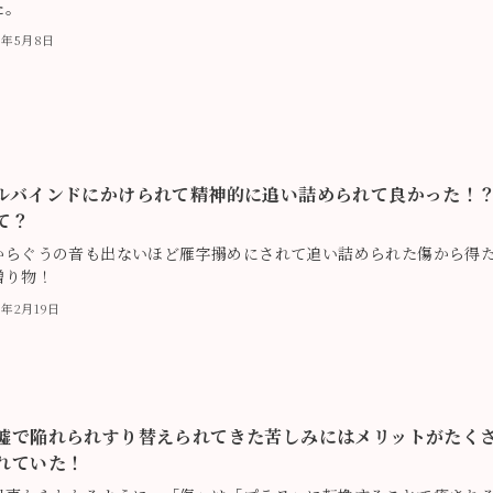
た。
19年5月8日
ルバインドにかけられて精神的に追い詰められて良かった！
て？
からぐうの音も出ないほど雁字搦めにされて追い詰められた傷から得
贈り物！
9年2月19日
嘘で陥れられすり替えられてきた苦しみにはメリットがたく
れていた！