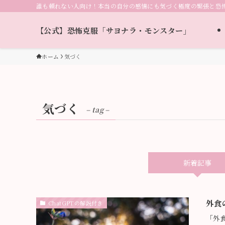
誰も頼れない人向け！本当の自分の感情にも気づく極度の緊張と恐
【公式】恐怖克服「サヨナラ・モンスター」
ホーム
気づく
気づく
– tag –
新着記事
外食
ChatGPTの解説付き
「外