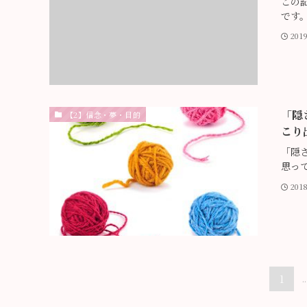
この
です
201
「隠
【2】信念・夢・目的
こり
「隠
思っ
201
1
..