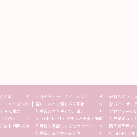
グ絵本
サヨナラ・モンスターとは？
教材のダウン
ーリング絵本」
深いレベルの苦しみを解消
新規ユーザー
録」を絵本に
無意識の力を使って、書こう。
プロフィール&
さまの声
AI（ChatGPT）を使った表現・発信
会員限定コン
グ絵本 利用規約
無意識を意識化するためのコツ
購入者専用サ
無意識が書き換わる条件
ChatGPTに