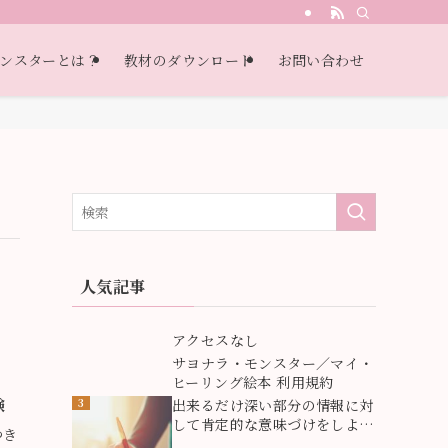
・自己受容・過去受容）
ンスターとは？
教材のダウンロード
お問い合わせ
人気記事
1
アクセスなし
2
サヨナラ・モンスター／マイ・
ヒーリング絵本 利用規約
験
3
出来るだけ深い部分の情報に対
して肯定的な意味づけをしよ
つき
う！深い部分にある情報が問題