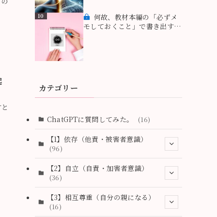
るの
10
何故、教材本編の「必ずメ
モしておくこと」で書き出す作
業が重要なのか？ 〜無意識を
意識化するためのメモの５つの
コツ
起
カテゴリー
すと
ChatGPTに質問してみた。
(16)
【1】依存（他責・被害者意識）
(96)
(2)
【2】自立（自責・加害者意識）
(36)
(1)
(2)
【3】相互尊重（自分の親になる）
(18)
(16)
(6)