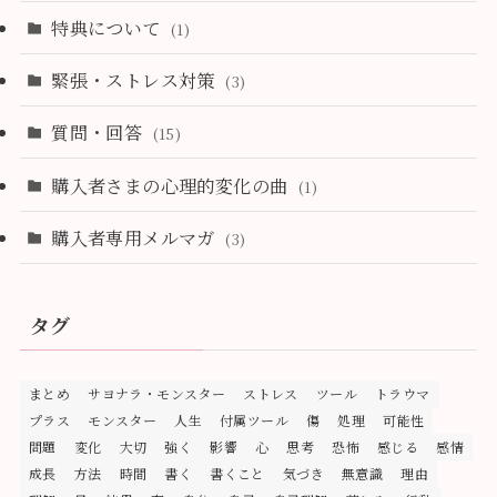
特典について
(1)
緊張・ストレス対策
(3)
質問・回答
(15)
購入者さまの心理的変化の曲
(1)
購入者専用メルマガ
(3)
タグ
まとめ
サヨナラ・モンスター
ストレス
ツール
トラウマ
プラス
モンスター
人生
付属ツール
傷
処理
可能性
問題
変化
大切
強く
影響
心
思考
恐怖
感じる
感情
成長
方法
時間
書く
書くこと
気づき
無意識
理由