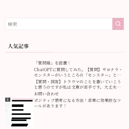
人気記事
1
「質問箱」を設置！
2
ChatGPTに質問してみた。【質問】サヨナラ・
モンスターがいうところの「モンスター」とは
どういう意味ですか？
3
【質問・回答】トラウマのことを書いていこう
と思うのですが私は文章が苦手です。大丈夫で
すか？
4
お問い合わせ
5
ポジティブ思考になる方法！非常に効果的なツ
ールがあります！