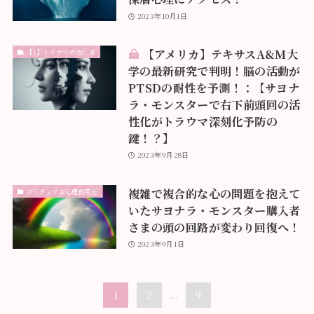
2023年10月1日
【アメリカ】テキサスA&M大
【1】トラウマの治し方
学の最新研究で判明！脳の活動が
PTSDの耐性を予測！：【サヨナ
ラ・モンスターで右下前頭回の活
性化がトラウマ深刻化予防の
鍵！？】
2023年9月28日
複雑で複合的な心の問題を抱えて
ポジティブな心理的変化
いたサヨナラ・モンスター購入者
さまの頭の回路が変わり回復へ！
2023年9月1日
1
2
...
9