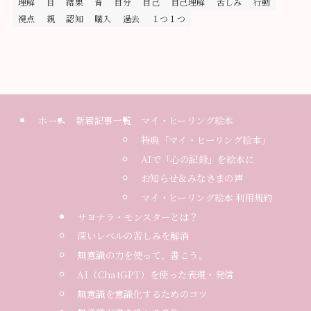
理解
目
結果
育
自分
自己
自己理解
苦しみ
行動
視点
親
認知
購入
過去
１つ１つ
ホーム
新着記事一覧
マイ・ヒーリング絵本
特典「マイ・ヒーリング絵本」
AIで「心の記録」を絵本に
お知らせ＆みなさまの声
マイ・ヒーリング絵本 利用規約
サヨナラ・モンスターとは？
深いレベルの苦しみを解消
無意識の力を使って、書こう。
AI（ChatGPT）を使った表現・発信
無意識を意識化するためのコツ