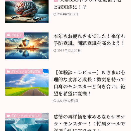
と認知症に！？
2024年2月19日
本年もお疲れさまでした！来年も
お知らせ
予防意識、問題意識を高めよう！
2023年12月29日
【体験談・レビュー】Ｎさまの心
ポジティブな心理的変化
理的な変容と成長：勇気を持って
自身のモンスターと向き合い、絶
望を希望に変換！
2023年10月6日
感情の再評価を求めるならサヨナ
【1】トラウマの治し方
ラ・モンスター！：付属ツールで
深層心理にアクセス！