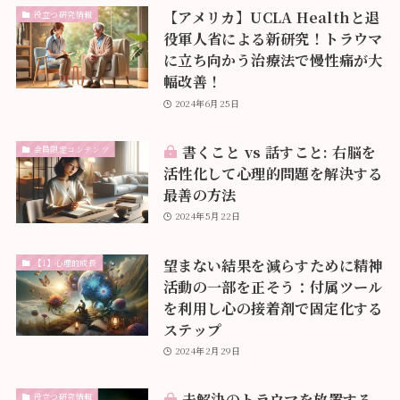
【アメリカ】UCLA Healthと退
役立つ研究情報
役軍人省による新研究！トラウマ
に立ち向かう治療法で慢性痛が大
幅改善！
2024年6月25日
書くこと vs 話すこと: 右脳を
会員限定コンテンツ
活性化して心理的問題を解決する
最善の方法
2024年5月22日
望まない結果を減らすために精神
【1】心理的成長
活動の一部を正そう：付属ツール
を利用し心の接着剤で固定化する
ステップ
2024年2月29日
未解決のトラウマを放置する
役立つ研究情報