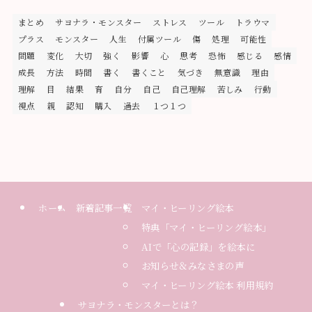
まとめ
サヨナラ・モンスター
ストレス
ツール
トラウマ
プラス
モンスター
人生
付属ツール
傷
処理
可能性
問題
変化
大切
強く
影響
心
思考
恐怖
感じる
感情
成長
方法
時間
書く
書くこと
気づき
無意識
理由
理解
目
結果
育
自分
自己
自己理解
苦しみ
行動
視点
親
認知
購入
過去
１つ１つ
ホーム
新着記事一覧
マイ・ヒーリング絵本
特典「マイ・ヒーリング絵本」
AIで「心の記録」を絵本に
お知らせ＆みなさまの声
マイ・ヒーリング絵本 利用規約
サヨナラ・モンスターとは？