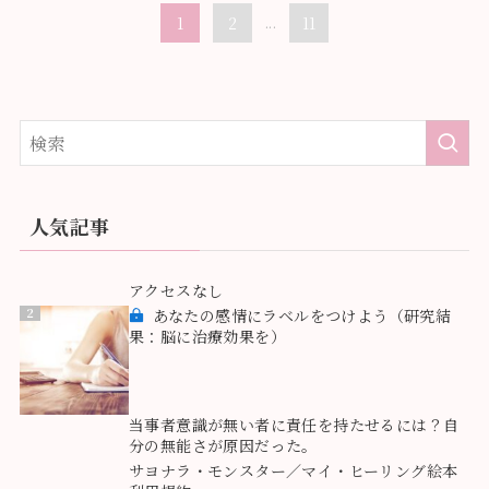
1
2
...
11
人気記事
1
アクセスなし
2
あなたの感情にラベルをつけよう（研究結
果：脳に治療効果を）
3
当事者意識が無い者に責任を持たせるには？自
分の無能さが原因だった。
4
サヨナラ・モンスター／マイ・ヒーリング絵本