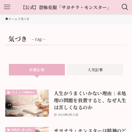
【公式】恐怖克服「サヨナラ・モンスター」
ホーム
気づき
気づき
– tag –
新着記事
人気記事
人生がうまくいかない理由｜未処
【2】心の問題解決
理の問題を放置すると、なぜ人生
は苦しくなるのか
2026年6月11日
サヨナラ・モンスターは精神のど
無意識の書き換え