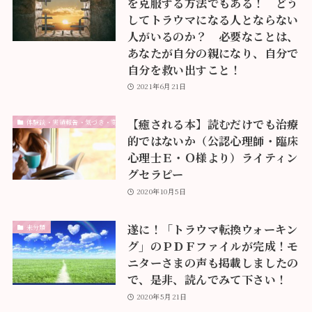
を克服する方法でもある！ どう
してトラウマになる人とならない
人がいるのか？ 必要なことは、
あなたが自分の親になり、自分で
自分を救い出すこと！
2021年6月21日
【癒される本】読むだけでも治療
体験談・実績報告・気づき・変化
的ではないか（公認心理師・臨床
心理士Ｅ・Ｏ様より）ライティン
グセラピー
2020年10月5日
遂に！「トラウマ転換ウォーキン
未分類
グ」のＰＤＦファイルが完成！モ
ニターさまの声も掲載しましたの
で、是非、読んでみて下さい！
2020年5月21日