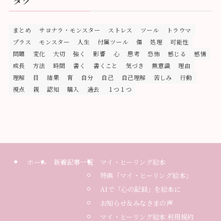
まとめ
サヨナラ・モンスター
ストレス
ツール
トラウマ
プラス
モンスター
人生
付属ツール
傷
処理
可能性
問題
変化
大切
強く
影響
心
思考
恐怖
感じる
感情
成長
方法
時間
書く
書くこと
気づき
無意識
理由
理解
目
結果
育
自分
自己
自己理解
苦しみ
行動
視点
親
認知
購入
過去
１つ１つ
ホーム
新着記事一覧
マイ・ヒーリング絵本
特典「マイ・ヒーリング絵本」
AIで「心の記録」を絵本に
お知らせ＆みなさまの声
マイ・ヒーリング絵本 利用規約