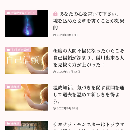
あなたの心を書いて下さい。
会員限定コンテンツ
魂を込めた文章を書くことが効果
的
2023年3月17日
極度の人間不信になったからこそ
【3】自己信頼
自己信頼が深まり、信用出来る人
を見抜く力が上がった！
2022年12月22日
温故知新。気づきを促す質問を通
未分類
して過去を温めて新しきを得よ
う。
2022年9月19日
サヨナラ・モンスターはトラウマ
未分類