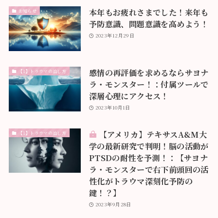
本年もお疲れさまでした！来年も
お知らせ
予防意識、問題意識を高めよう！
2023年12月29日
感情の再評価を求めるならサヨナ
【1】トラウマの治し方
ラ・モンスター！：付属ツールで
深層心理にアクセス！
2023年10月1日
【アメリカ】テキサスA&M大
【1】トラウマの治し方
学の最新研究で判明！脳の活動が
PTSDの耐性を予測！：【サヨナ
ラ・モンスターで右下前頭回の活
性化がトラウマ深刻化予防の
鍵！？】
2023年9月28日