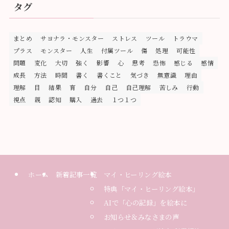
タグ
まとめ
サヨナラ・モンスター
ストレス
ツール
トラウマ
プラス
モンスター
人生
付属ツール
傷
処理
可能性
問題
変化
大切
強く
影響
心
思考
恐怖
感じる
感情
成長
方法
時間
書く
書くこと
気づき
無意識
理由
理解
目
結果
育
自分
自己
自己理解
苦しみ
行動
視点
親
認知
購入
過去
１つ１つ
ホーム
新着記事一覧
マイ・ヒーリング絵本
特典「マイ・ヒーリング絵本」
AIで「心の記録」を絵本に
お知らせ＆みなさまの声